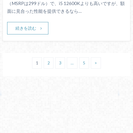
（MSRPは299ドル）で、i5 12600Kよりも高いですが、額
面に見合った性能を提供できるなら…
続きを読む
1
2
3
…
5
>