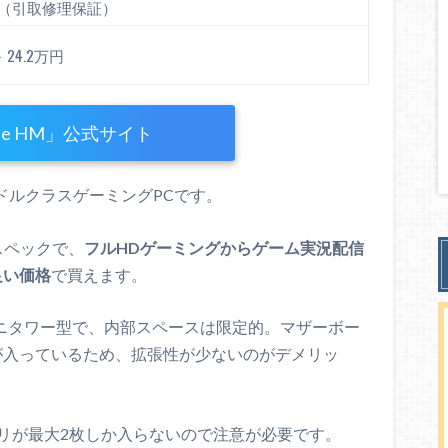
間（引取修理保証）
 ～ 24.2万円
une HM」公式サイト
のミドルクラスゲーミングPCです。
スペックで、
フルHDゲーミングからゲーム実況配信
良い価格
で買えます。
ニタワー型で、内部スペースは限定的。マザーボー
が入っているため、拡張性が少ないのがデメリッ
はメモリが最大2枚しか入らないので注意が必要です。