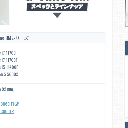
une HMシリーズ
e i7 11700
e i7 11700F
e i5 11400F
en 5 5600X
92 mm）
 3060 Ti
 3060