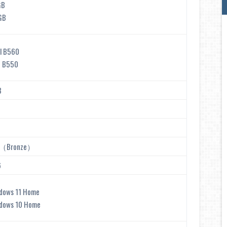
GB
GB
el B560
 B550
B
W（Bronze）
6
dows 11 Home
dows 10 Home