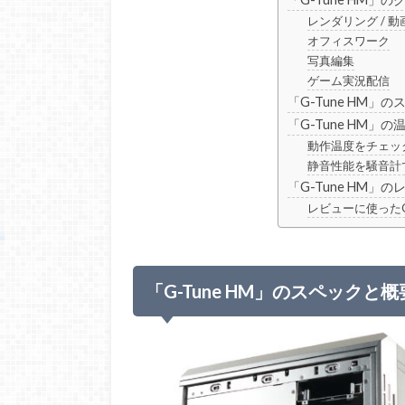
レンダリング / 
オフィスワーク
写真編集
ゲーム実況配信
「G-Tune HM」
「G-Tune HM」
動作温度をチェッ
静音性能を騒音計
「G-Tune HM」
レビューに使ったG
「G-Tune HM」のスペックと概