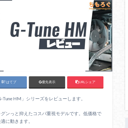
はてブ
URLシェア
優先表示
Tune HM」シリーズをレビューします。
をグンっと抑えたコスパ重視モデルです。低価格で
快適に動きます。