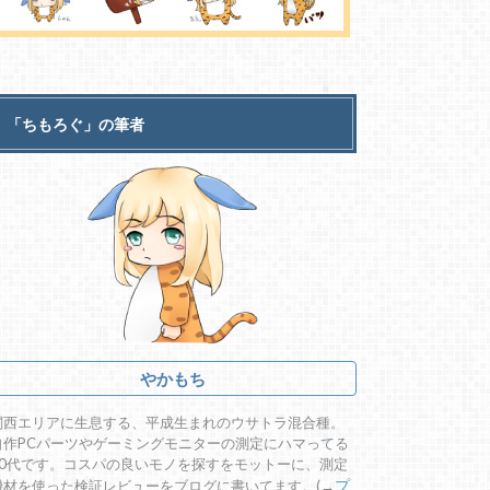
「ちもろぐ」の筆者
やかもち
関西エリアに生息する、平成生まれのウサトラ混合種。
自作PCパーツやゲーミングモニターの測定にハマってる
20代です。コスパの良いモノを探すをモットーに、測定
機材を使った検証レビューをブログに書いてます。(→
プ