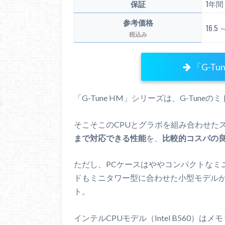
保証
1年
参考価格
16.5
税込み
「G-T
「G-Tune HM」シリーズは、G-Tune
そこそこのCPUとグラボを組み合わせた
まで対応できる性能
を、
比較的コスパの
ただし、PCケースはややコンパクトなミ
ドもミニタワー型に合わせた小型モデル
ト。
インテルCPUモデル（Intel B560）