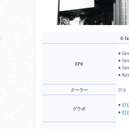
G-T
Cor
Cor
CPU
Cor
Ryz
クーラー
空冷（
RTX
グラボ
RTX