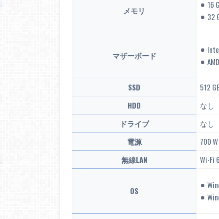
16 
メモリ
32 
Int
マザーボード
AMD
SSD
512 G
HDD
なし
ドライブ
なし
電源
700 
無線LAN
Wi-Fi 
Win
OS
Win