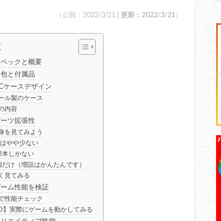
（公開：2022/3/21 |
更新：2022/3/21
）
次
のスペックと概要
の梱包と付属品
のPCケースデザイン
ール製のケース
の内容
のパーツ拡張性
身を見てみよう
性はやや少ない
2本しかない
個だけ（増設はかんたんです）
く見てみる
のゲーム性能を検証
で性能チェック
HD】実際にゲームを動かしてみる
のクリエイティブ性能