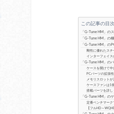
この記事の目
「G-Tune HM」
「G-Tune HM」
「G-Tune HM」
剛性に優れたスチ
インターフェイス
「G-Tune HM」
ケースを開けて中
PCパーツの拡張
メモリスロットが
ケースファンは1
搭載パーツを詳し
「G-Tune HM」
定番ベンチマーク
【フルHD～WQ
「G-Tune HM」