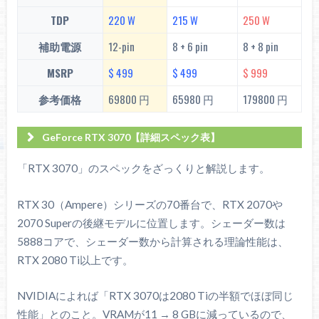
TDP
220 W
215 W
250 W
補助電源
12-pin
8 + 6 pin
8 + 8 pin
MSRP
$ 499
$ 499
$ 999
参考価格
69800 円
65980 円
179800 円
GeForce RTX 3070【詳細スペック表】
RTX 2070
RTX 2080
GPU
RTX 3070
「RTX 3070」のスペックをざっくりと解説します。
Super
Ti
世代
Ampere
Turing
Turing
RTX 30（Ampere）シリーズの70番台で、RTX 2070や
2070 Superの後継モデルに位置します。シェーダー数は
8nm
12nm
12nm
5888コアで、シェーダー数から計算される理論性能は、
プロセス
製造 :
製造 : TSMC
製造 : TSMC
Samsung
RTX 2080 Ti以上です。
トランジスタ数
174.0 億
136.0 億
186.0 億
NVIDIAによれば「RTX 3070は2080 Tiの半額でほぼ同じ
ダイサイズ
392
2
545
2
754
2
mm
mm
mm
性能」とのこと。VRAMが11 → 8 GBに減っているので、