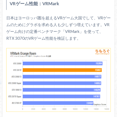
16-18-18-38 / ランク : 2-Rank / 容量 : 16 GB / 枚数 : 2枚 /
VRゲーム性能：VRMark
チップ : 不明 / 備考 : for AMDメモリ
日本はヨーロッパ圏を超えるVRゲーム大国でして、VRゲー
ARK
ムのためにグラボを求める人も少しずつ増えています。VR
ゲーム向けの定番ベンチマーク「VRMark」を使って、
PayPayモール
RTX 3070のVRゲーム性能を検証します。
Amazonで探す
TSUKUMO