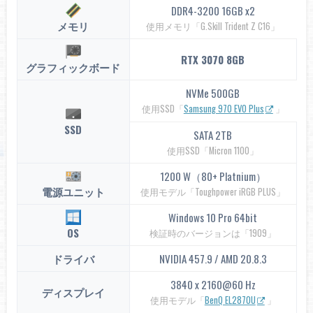
DDR4-3200 16GB x2
メモリ
使用メモリ「G.Skill Trident Z C16」
RTX 3070 8GB
グラフィックボード
NVMe 500GB
使用SSD「
Samsung 970 EVO Plus
」
SSD
SATA 2TB
使用SSD「Micron 1100」
1200 W（80+ Platnium）
電源ユニット
使用モデル「Toughpower iRGB PLUS」
Windows 10 Pro 64bit
OS
検証時のバージョンは「1909」
ドライバ
NVIDIA 457.9 / AMD 20.8.3
3840 x 2160@60 Hz
ディスプレイ
使用モデル「
BenQ EL2870U
」