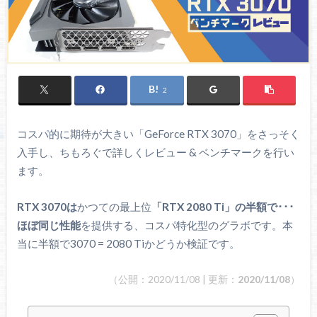
2
コスパ的に期待が大きい「GeForce RTX 3070」をさっそく
入手し、ちもろぐで詳しくレビュー & ベンチマークを行い
ます。
RTX 3070は
かつての最上位
「RTX 2080 Ti」の半額で･･･
ほぼ同じ性能
を提供する、コスパ特化型のグラボです。本
当に半額で3070 = 2080 Tiかどうか検証です。
（公開：2020/11/08 | 更新：
2020/11/08
）