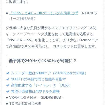
L1キャッシュ
に改善します。
128 KB
64 KB
64 KB
演算ユニットあた
り
「DLSS」で4K ～ 8Kゲーミングを簡単に
（RTX 30シ
リーズ解説記事）
L2キャッシュ
4.0 MB
4.0 MB
5.5 MB
コア全体で共有
グラボに大きな負荷が掛かるアンチエイリアシング（AA）
クロック周波数
1500 MHz
1605 MHz
1350 MHz
を、ディープラーニング技術を使って超高速で処理する
「NVIDIA DLSS」も進化してます。より少ないTensorコア
ブーストクロッ
1725 MHz
1770 MHz
1545 MHz
で高性能なDLSSを可能にし、コストカットに貢献します。
ク
VRAM容量
8 GB
8 GB
11 GB
低予算で240 Hzや4K60 Hzが可能に？
VRAM規格
GDDR6
GDDR6
GDDR6
VRAMバス
256 bit
256 bit
352 bit
シェーダー数は5888コア（2070 Superの2.3倍）
2080 Tiの半額で同じ性能を目指す
VRAM帯域幅
448.0
448.0
616.0
GB/s
GB/s
GB/s
高性能化する「レイトレ」と「DLSS」
理論性能
希望小売価格は499ドルを維持
20.31
9.062
13.45
TFLOPS
TFLOPS
TFLOPS
（FP32）
VRAMは引き続き「GDDR6 8GB」
TDPはほぼ同じ水準
SLI対応
–
対応
対応