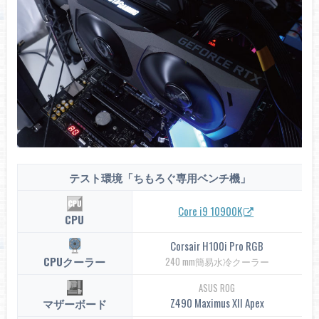
テスト環境「ちもろぐ専用ベンチ機」
Core i9 10900K
CPU
Corsair H100i Pro RGB
CPUクーラー
240 mm簡易水冷クーラー
ASUS ROG
Z490 Maximus XII Apex
マザーボード