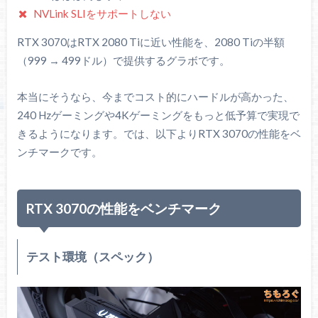
NVLink SLIをサポートしない
PCIe
Gen 4.0
Gen 3.0
Gen 3.0
RTX 3070はRTX 2080 Tiに近い性能を、2080 Tiの半額
TDP
220 W
215 W
250 W
（999 → 499ドル）で提供するグラボです。
補助電源
12-pin
8 + 6 pin
8 + 8 pin
本当にそうなら、今までコスト的にハードルが高かった、
MSRP
$ 499
$ 499
$ 999
240 Hzゲーミングや4Kゲーミングをもっと低予算で実現で
参考価格
79980 円
99800 円
179800 円
きるようになります。では、以下よりRTX 3070の性能をベ
ンチマークです。
RTX 3070の性能をベンチマーク
テスト環境（スペック）