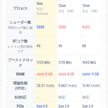
8nm
12nm
12nm
プロセス
製造 :
製造 : TSMC
製造 : TSMC
Samsung
シェーダー数
5888
2560
4352
CPUのコア数に相
当
RTコア数
46
40
68
レイトレ用の特化
コア
ブーストクロッ
1725 MHz
1770 MHz
1545 MHz
ク
VRAM
8 GB
8 GB
11 GB
GDDR6
GDDR6
GDDR6
理論性能
20.31
9.062
13.45
TFLOPS
TFLOPS
TFLOPS
（FP32）
SLI対応
–
対応
対応
PCIe
Gen 4.0
Gen 3.0
Gen 3.0