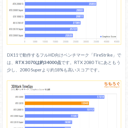
GeForce RTX 2080 Ti GAMING X TRIO
MSI / ブーストクロック : 1755 MHz / ファン : トリプル内
排気 / 厚み : 2スロット（55.6 mm） / TDP : 300 W / 備考
: 8 + 8 + 6 pinが必要
Amazonで探す
DX11で動作するフルHD向けベンチマーク「FireStrike」で
TSUKUMO
は、
RTX 3070は約34000点
です。RTX 2080 Tiにあともう
少し、2080 Superより約18%も高いスコアです。
Samsung 970 EVO Plus（500 GB）
Samsung / NAND : Samsung製96層TLC / 容量 : 500 GB /
耐久性 : 300 TBW / 保証 : 5年