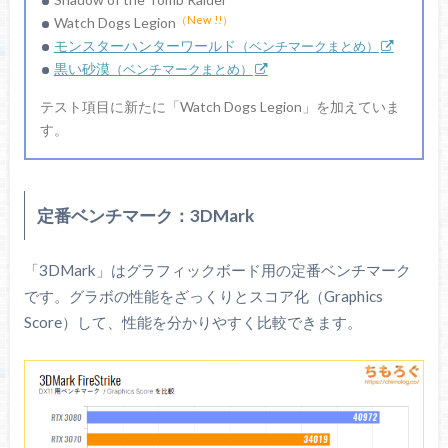
（New !!）
Watch Dogs Legion
モンスターハンターワールド
（ベンチマークまとめ）
黒い砂漠
（ベンチマークまとめ）
テスト項目に新たに「Watch Dogs Legion」を加えていま
す。
H100i Pro RGB
Corsair / ソケット : LGA 115X・2011・Socket AM4 / ラ
ジエーター : 240 mm / ファン : 120mm x2 / 備考：5年保
定番ベンチマーク：3DMark
証
「3DMark」はグラフィックボード用の定番ベンチマーク
Amazonで探す
です。グラボの性能をざっくりとスコア化（Graphics
Score）して、性能を分かりやすく比較できます。
TSUKUMO