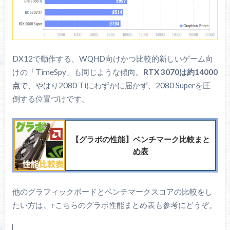
パソコン工房
PayPayモール
DX12で動作する、WQHD向けかつ比較的新しいゲーム向
Amazonで探す
けの「TimeSpy」も同じような傾向。
RTX 3070は約14000
点
で、やはり2080 Tiにわずかに届かず、2080 Superを圧
楽天市場
倒する位置づけです。
TSUKUMO
【グラボの性能】ベンチマーク比較まと
め表
他のグラフィックボードとベンチマークスコアの比較をし
F4-3200C16D-32GTZR
たい方は、↑こちらのグラボ性能まとめ表も参考にどうぞ。
G.Skill / 種類 : デスクトップ用 / 規格 : DDR4-3200 / CL :