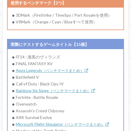
使用するベンチマーク【2つ】
TSUKUMO
3DMark（FireStrike / TimeSpy / Port Royaleを使用）
VRMark（Orange / Cyan / Blueすべて使用）
実際にテストするゲームタイトル【15個】
ROG MAXIMUS XII APEX
FF14 : 漆黒のヴィランズ
FINAL FANTASY XV
ASUS / チップセット : Intel Z490 / フォーム : ATX / ソケ
Apex Legends
（ベンチマークまとめ）
ット : LGA1200 / フェーズ数 : 16(70A DrMOS) / マルチ
Battlefield V
GPU : SLI or CF / M.2 : 2スロット / LAN : 2.5 GbE / 無線 :
Call of Duty : Black Ops IV
Wi-Fi 6
Rainbow Six Siege
（ベンチマークまとめ）
Fortnite : Battle Royale
パソコン工房
Overwatch
Assassin’s Creed Odyssey
Amazonで探す
ARK Survival Evolve
Microsoft Flight Simulator
（ベンチマークまとめ）
TSUKUMO
Shadow of the Tomb Raider