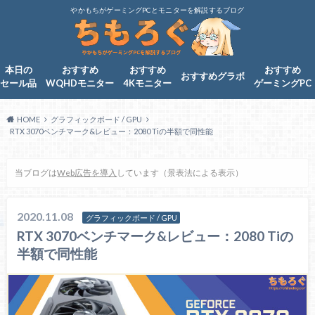
やかもちがゲーミングPCとモニターを解説するブログ
本日の
おすすめ
おすすめ
おすすめ
おすすめグラボ
セール品
WQHDモニター
4Kモニター
ゲーミングPC
HOME
グラフィックボード / GPU
RTX 3070ベンチマーク&レビュー：2080 Tiの半額で同性能
当ブログは
Web広告を導入
しています（景表法による表示）
2020.11.08
グラフィックボード / GPU
RTX 3070ベンチマーク&レビュー：2080 Tiの
半額で同性能