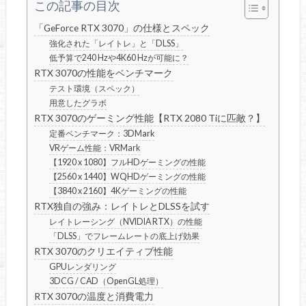
この記事の目次
「GeForce RTX 3070」の仕様とスペック
強化された「レイトレ」と「DLSS」
低予算で240 Hzや4K60 Hzが可能に？
RTX 3070の性能をベンチマーク
テスト環境（スペック）
用意したグラボ
RTX 3070のゲーミング性能【RTX 2080 Tiに匹敵？】
定番ベンチマーク：3DMark
VRゲーム性能：VRMark
【1920 x 1080】フルHDゲーミングの性能
【2560 x 1440】WQHDゲーミングの性能
【3840 x 2160】4Kゲーミングの性能
RTX独自の強み：レイトレとDLSSを試す
レイトレーシング（NVIDIA RTX）の性能
「DLSS」でフレームレートの底上げ効果
RTX 3070のクリエイティブ性能
GPUレンダリング
3DCG / CAD（OpenGL処理）
RTX 3070の温度と消費電力