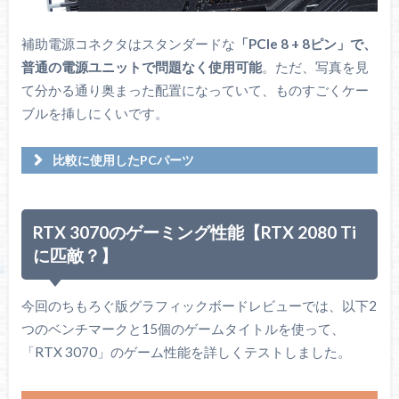
補助電源コネクタはスタンダードな
「PCIe 8 + 8ピン」で、
普通の電源ユニットで問題なく使用可能
。ただ、写真を見
て分かる通り奥まった配置になっていて、ものすごくケー
ブルを挿しにくいです。
比較に使用したPCパーツ
RTX 3070のゲーミング性能【RTX 2080 Ti
に匹敵？】
Core i9 10900K
Intel / コア : 10 / スレッド : 20 / ソケット : LGA 1200 / チ
今回のちもろぐ版グラフィックボードレビューでは、以下2
ップセット : Intel 400 Series / 付属クーラー : なし / 内蔵
つのベンチマークと15個のゲームタイトルを使って、
GPU : Intel UHD 630
「RTX 3070」のゲーム性能を詳しくテストしました。
Amazonで探す