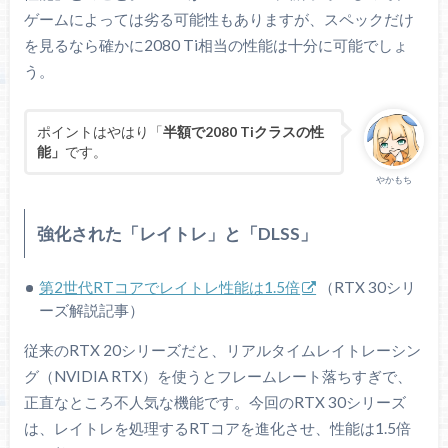
ゲームによっては劣る可能性もありますが、スペックだけ
シェーダー数
5888
2560
4352
を見るなら確かに2080 Ti相当の性能は十分に可能でしょ
CPUのコア数に相
当
う。
TMU数
184
160
272
Texture Mapping
ポイントはやはり「
半額で2080 Tiクラスの性
Unitのこと
能」
です。
ROP数
やかもち
64
64
88
Render Output
Unitのこと
強化された「レイトレ」と「DLSS」
演算ユニット数
46
40
68
第2世代RTコアでレイトレ性能は1.5倍
（RTX 30シリ
Tensorコア数
ーズ解説記事）
184
320
544
機械学習向けの特
化コア
従来のRTX 20シリーズだと、リアルタイムレイトレーシン
RTコア数
グ（NVIDIA RTX）を使うとフレームレート落ちすぎで、
46
40
68
レイトレ用の特化
正直なところ不人気な機能です。今回のRTX 30シリーズ
コア
は、レイトレを処理するRTコアを進化させ、性能は1.5倍