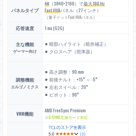
4K
（3840×2160）で
最大160 Hz
パネルタイプ
Fast HVA
パネル（27インチ）
（量子ドットFast HVAパネル）
応答速度
1 ms (G2G)
暗部ハイライト（暗所補正）
主な機能
ゲーマー向け
クロスヘア（照準器）
高さ調整：90 mm
前後チルト：+15° ～ -5°
調整機能
エルゴノミクス
左右スイベル：20°
ピボット：90°
AMD FreeSync Premium
VRR機能
※
G-SYNC互換モード対応