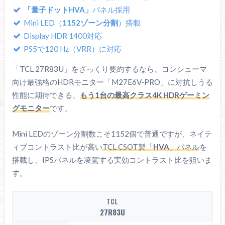
「量子ドットHVA」
パネル採用
Mini LED（
1152ゾーン分割
）搭載
Display HDR 1400対応
PS5で120 Hz（VRR）に対応
「TCL 27R83U」をざっくり要約するなら、コンシューマ
向け最強格のHDRモニター「M27E6V-PRO」に対抗しうる
性能に期待できる、
もう1台の最高クラス4K HDRゲーミン
グモニター
です。
Mini LEDのゾーン分割数こそ1152個で普通ですが、ネイテ
ィブコントラスト比が高い
TCL CSOT製「
HVA
」パネル
を
搭載し、IPSパネルを凌駕する実効コントラスト比を狙いま
す。
TCL
27R83U