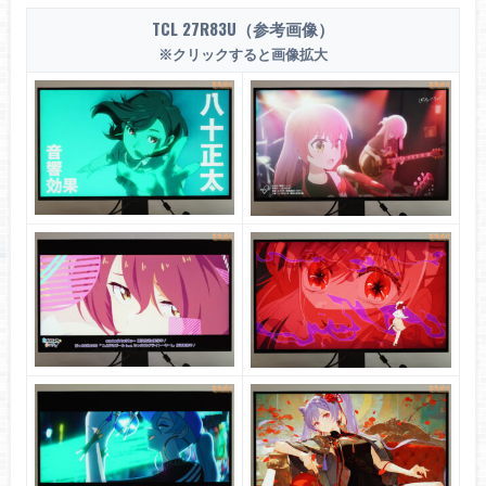
TCL 27R83U（参考画像）
SDR LUT for 27R83U.zip
※クリックすると画像拡大