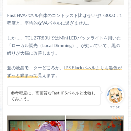
Fast HVAパネル自体のコントラスト比はせいぜい3000：1
程度と、平均的なVAパネルに過ぎません。
しかし、TCL 27R83UではMini LEDバックライトを用いた
「ローカル調光（Local Dimming）」が効いていて、黒の
締りが大幅に改善します。
並の液晶モニターどころか、
IPS Blackパネルよりも黒色が
ずっと締まって
見えます。
参考程度に、高画質なFast IPSパネルと比較し
てみよう。
やかもち