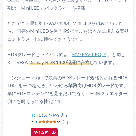
パネル
（量子ドットFast HVAパネル）
割の「Mini LED」バックライトを搭載。
4000 : 1（SDR時）
コントラスト比
1000000：1（HDRピーク時）
ただでさえ黒に強いVAパネルにMini LEDを組み合わせた
ら、同等のMini LEDを使うIPSパネルをはるかに超える実効
160 Hz
(3840 x 2160)
リフレッシュレー
コントラスト比に期待できそうです。
HDMI 2.1 : ～160 Hz
ト
DP 1.4 : ～160 Hz
HDRグレードはライバル製品「
M27E6V-PRO
」と同じ
応答速度
1 ms (G2G)
く、VESA
Display HDR 1400認証に合格
しています。
光沢
ノングレア
コンシューマ向けで最高のHDRグレード規格とされるHDR
VESAマウント
100 x 100 mm
1000を一つ超える、いわゆる
業務向けHDRグレード
です。
単にHDRコンテンツを見るだけでなく、HDRクリエイター
高さ調整：90 mm
側でも耐えられる性能です。
前後チルト：+15° ～ -5°
エルゴノミクス
左右スイベル：20°
ピボット：90°