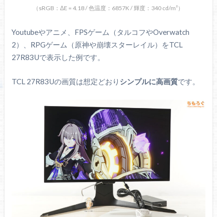
（sRGB：ΔE = 4.18 / 色温度：6857K / 輝度：340 cd/m²）
Youtubeやアニメ、FPSゲーム（タルコフやOverwatch
2）、RPGゲーム（原神や崩壊スターレイル）をTCL
27R83Uで表示した例です。
TCL 27R83Uの画質は想定どおり
シンプルに高画質
です。