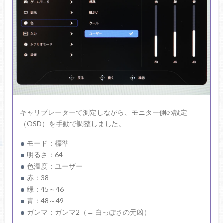
キャリブレーターで測定しながら、モニター側の設定
（OSD）を手動で調整しました。
モード：標準
明るさ：64
色温度：ユーザー
赤：38
緑：45～46
青：48～49
ガンマ：ガンマ2
（← 白っぽさの元凶）