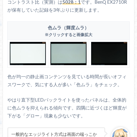
コントラスト比（実測）は
5028：1
です。BenQ EX2710R
が保有していた記録を3年ぶりに更新します。
色ムラ（輝度ムラ）
※クリックすると画像拡大
色が均一の静止画コンテンツを見ている時間が長いオフィ
スワークで、気にする人が多い「色ムラ」をチェック。
やはり直下型LEDバックライトを使ったパネルは、全体的
に色ムラを抑えられる傾向です。四隅に近づくほど輝度が
下がる「グロー」現象も少ないです。
一般的なエッジライト方式は画面の端っこか