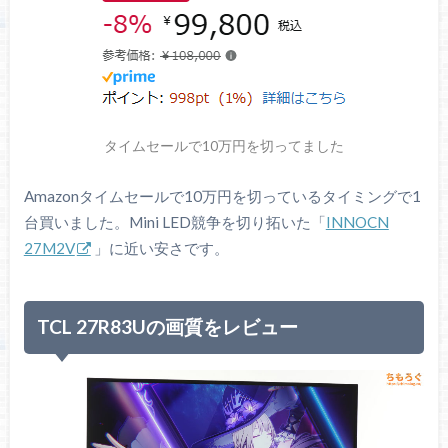
暗部ハイライト（暗所補正）
主な機能
クロスヘア（照準器）
VESA Display HDR 1400認証
量子ドット（DCI P3：95%）
HDR対応
Mini LEDバックライト（1152ゾー
タイムセールで10万円を切ってました
ン）
Amazonタイムセールで10万円を切っているタイミングで1
AMD FreeSync Premium
同期技術
台買いました。Mini LED競争を切り拓いた「
INNOCN
※
G-SYNC互換モード対応
27M2V
」に近い安さです。
2 ch（3W x2）
スピーカー
イヤホン（3.5 mm）端子あり
TCL 27R83Uの画質をレビュー
DisplayPortケーブル
HDMIケーブル
USB Type-Cケーブル
説明書
主な付属品
保証書