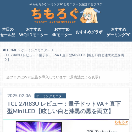
やかもちがゲーミングPCとモニターを解説するブログ
本日の
おすすめ
おすすめ
おすすめ
おすすめグラボ
セール品
WQHDモニター
4Kモニター
ゲーミングPC
HOME
ゲーミングモニター
TCL 27R83U レビュー：量子ドットVA + 直下型Mini LED【眩しい白と漆黒の黒を両
立】
当ブログは
Web広告を導入
しています（景表法による表示）
2025.02.06
ゲーミングモニター
TCL 27R83U レビュー：量子ドットVA + 直下
型Mini LED【眩しい白と漆黒の黒を両立】