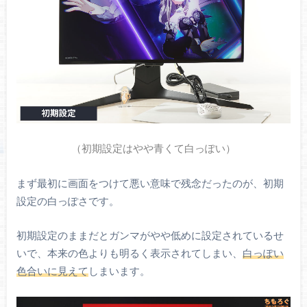
出荷時校正レポート
ACアダプター
電源ケーブル
寸法
524 x 613 x 291.5 mm
5.46 kg（パネルのみ）
重量（実測）
7.80 kg（スタンド含む）
0.92 kg（ACアダプター）
（初期設定はやや青くて白っぽい）
3年保証
まず最初に画面をつけて悪い意味で残念だったのが、初期
保証
※液晶パネルは1年保証
設定の白っぽさです。
初期設定のままだとガンマがやや低めに設定されているせ
いで、本来の色よりも明るく表示されてしまい、
白っぽい
色合いに見えて
しまいます。