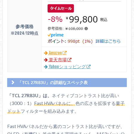
参考価格
※2024/12時点
Amazon
楽天市場
Yahooショッピング
「TCL 27R83U」の詳細なスペック表
TCL
「TCL 27R83U」は、
ネイティブコントラスト比が高い
27R83U
（3000：1）
Fast HVAパネルに、
色の広さを拡張する
量子
画面サイズ
27インチ
ドット
フィルターを組み込みます。
解像度
3840 x 2160
Fast HVAパネルだから素のコントラスト比が高いですが、
QD Fast HVA + Mini LED
OLED（有機EL）並の黒さを実現するべく、1152ゾーン分