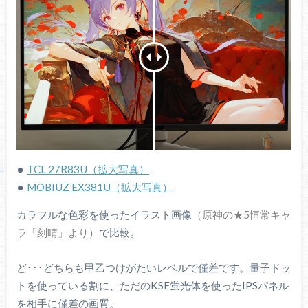
TCL 27R83U（拡大写真）
MOBIUZ EX381U（拡大写真）
カラフルな色彩を使ったイラスト画像
（原神の★5恒常キャ
ラ「刻晴」より）
で比較。
ど･･･どちらも甲乙つけがたいレベルで僅差です。量子ドッ
トを使っている割に、ただのKSF蛍光体を使ったIPSパネル
を相手に僅差の画質。