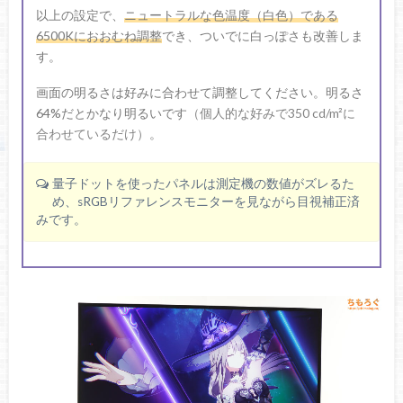
以上の設定で、
ニュートラルな色温度（白色）である
6500Kにおおむね調整
でき、ついでに白っぽさも改善しま
す。
画面の明るさは好みに合わせて調整してください。明るさ
64%だとかなり明るいです
（個人的な好みで350 cd/m²に
合わせているだけ）
。
量子ドットを使ったパネルは測定機の数値がズレるた
め、sRGBリファレンスモニターを見ながら目視補正済
みです。