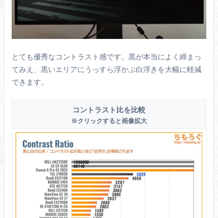
DCI P3
94.8%
97.2%
シネマ向けの色域
Adobe RGB
90.6%
93.7%
とても優秀なコントラスト感です。黒が本当によく締まっ
クリエイター向けの色域
てみえ、黒いエリアにうっすら浮かぶ白浮きを大幅に軽減
Rec.2020
73.4%
80.9%
できます。
4K HDR向けの色域
コントラスト比を比較
※クリックすると画像拡大