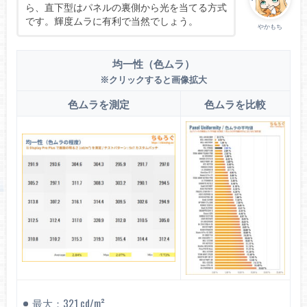
ら、直下型はパネルの裏側から光を当てる方式
です。輝度ムラに有利で当然でしょう。
やかもち
均一性（色ムラ）
※クリックすると画像拡大
色ムラを測定
色ムラを比較
最大：321 cd/m²