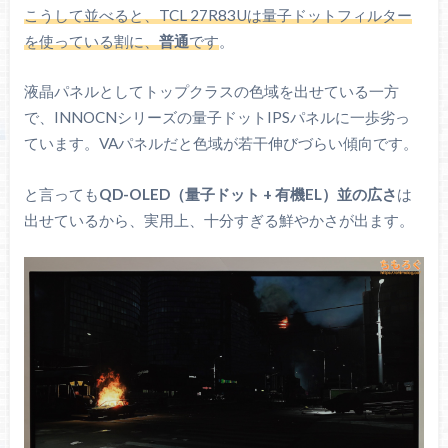
こうして並べると、TCL 27R83Uは量子ドットフィルター
を使っている割に、
普通
です
。
液晶パネルとしてトップクラスの色域を出せている一方
で、INNOCNシリーズの量子ドットIPSパネルに一歩劣っ
ています。VAパネルだと色域が若干伸びづらい傾向です。
と言っても
QD-OLED（量子ドット + 有機EL）並の広さ
は
出せているから、実用上、十分すぎる鮮やかさが出ます。
規格
CIE1931
CIE1976
sRGB
99.9%
99.6%
もっとも一般的な色域