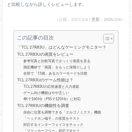
と比較しながら詳しくレビューします。
（公開：2025/2/6 |
更新：2025/2/6
）
この記事の目次
「TCL 27R83U」はどんなゲーミングモニター？
TCL 27R83Uの画質をレビュー
参考写真と比較写真でざっくり画質を見る
測定機材で「画質」をもっと深堀りしよう
全部で「11個」あるカラーモードを比較
TCL 27R83Uのゲーム性能は？
TCL 27R83Uの応答速度と入力遅延
ゲーム向け機能はやや乏しい
4Kで160 Hz（PS5で120 Hz）に対応
TCL 27R83Uの機能性を調査
自由に位置を調整できる「エルゴノミクス」機能
「ヘッドホン端子」の音質をテスト
対応するインターフェイスをチェック
「フリッカーフリー」対応ですか？