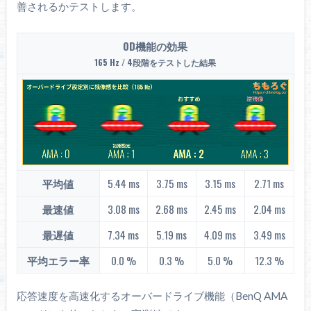
善されるかテストします。
OD機能の効果
165 Hz / 4段階をテストした結果
DCI P3カバー率を比較する
Rec.2020カバー率を比較する
均一性（色ムラ）
平均値
5.44 ms
3.75 ms
3.15 ms
2.71 ms
※クリックすると画像拡大
最速値
3.08 ms
2.68 ms
2.45 ms
2.04 ms
色ムラを測定
色ムラを比較
最遅値
7.34 ms
5.19 ms
4.09 ms
3.49 ms
平均エラー率
0.0 %
0.3 %
5.0 %
12.3 %
応答速度を高速化するオーバードライブ機能（BenQ AMA