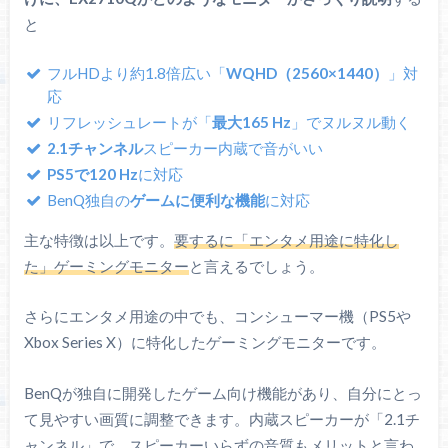
と
フルHDより約1.8倍広い「
WQHD（2560×1440）
」対
応
リフレッシュレートが「
最大165 Hz
」でヌルヌル動く
2.1チャンネル
スピーカー内蔵で音がいい
PS5で120 Hz
に対応
BenQ独自の
ゲームに便利な機能
に対応
主な特徴は以上です。
要するに「エンタメ用途に特化し
た」ゲーミングモニター
と言えるでしょう。
さらにエンタメ用途の中でも、コンシューマー機（PS5や
Xbox Series X）に特化したゲーミングモニターです。
BenQが独自に開発したゲーム向け機能があり、自分にとっ
て見やすい画質に調整できます。内蔵スピーカーが「2.1チ
ャンネル」で、スピーカーいらずの音質もメリットと言わ