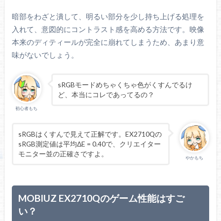
暗部をわざと潰して、明るい部分を少し持ち上げる処理を
入れて、意図的にコントラスト感を高める方法です。映像
本来のディティールが完全に崩れてしまうため、あまり意
味がないでしょう。
sRGBモードめちゃくちゃ色がくすんでるけ
ど、本当にコレであってるの？
初心者もち
sRGBはくすんで見えて正解です。EX2710Qの
初心者もち
sRGB測定値は平均ΔE = 0.40で、クリエイター
モニター並の正確さですよ。
やかもち
MOBIUZ EX2710Qのゲーム性能はすご
い？