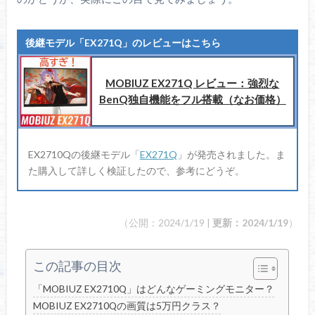
後継モデル「EX271Q」のレビューはこちら
MOBIUZ EX271Q レビュー：強烈な
BenQ独自機能をフル搭載（なお価格）
EX2710Qの後継モデル「
EX271Q
」が発売されました。ま
た購入して詳しく検証したので、参考にどうぞ。
（公開：2024/1/19 |
更新：2024/1/19
）
この記事の目次
「MOBIUZ EX2710Q」はどんなゲーミングモニター？
MOBIUZ EX2710Qの画質は5万円クラス？