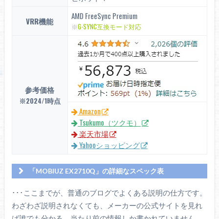
AMD FreeSync Premium
VRR機能
※
G-SYNC互換モード対応
参考価格
※2024/1時点
Amazon
Tsukumo（ツクモ）
楽天市場
Yahooショッピング
「MOBIUZ EX2710Q」の詳細なスペック表
BenQ（ベンキュー）
･･･ここまでが、普通のブログでよくある説明の仕方です。
MOBIUZ EX2710Q
わざわざ説明されなくても、メーカーの公式サイトを見れ
画面サイズ
27インチ
ば誰でも分かる、当たり前の情報しか書かれていません。