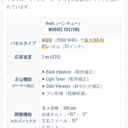
れています。
BenQ（ベンキュー）
MOBIUZ EX2710Q
WQHD
（2560×1440）で
最大165 Hz
パネルタイプ
IPS
パネル（27インチ）
応答速度
2 ms (G2G)
Black eQualizer（暗所補正）
Light Tuner（暗所補正）
主な機能
ゲーマー向け
Color Vibrance（鮮やかさ補正）
ブレ削減（残像軽減）
高さ調整：100 mm
調整機能
前後チルト：+15° ～ -5°
左右スイベル：15°
エルゴノミクス
ピボット：-