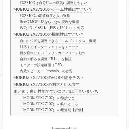
EX2710Qは自分好みの画質に調整しやすい
MOBIUZ EX2710Qのゲーム性能はすごい？
EX2710Qの応答速度と入力遅延
BenQ MOBIUZならではの便利な機能
WQHDで165 Hz（PS5で120 Hz）に対応
MOBIUZ EX2710Qの機能性はすごい？
自由に位置を調整できる「エルゴノミクス」機能
対応するインターフェイスをチェック
目が疲れにくい「フリッカーフリー」動作
自動で明るさ調整「B.I.+」を検証
モニターの設定画面（OSD）
内蔵スピーカー「treVolo」の音質
MOBIUZ EX2710QのHDR性能をテスト
MOBIUZ EX2710Qの開封と組み立て
まとめ：良い性能ですがコスパは正直いまいち
「MOBIUZ EX2710Q」の微妙なとこ
「MOBIUZ EX2710Q」の良いところ
「MOBIUZ EX2710Q」の用途別【評価】
Sponsored Link