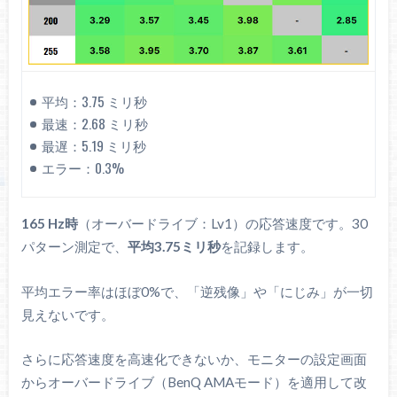
規格
CIE1931
CIE1976
sRGB
100%
99.9%
平均：3.75 ミリ秒
もっとも一般的な色域
最速：2.68 ミリ秒
DCI P3
最遅：5.19 ミリ秒
96.7%
98.3%
シネマ向けの色域
エラー：0.3%
Adobe RGB
88.0%
92.9%
クリエイター向けの色域
165 Hz時
（オーバードライブ：Lv1）の応答速度です。30
Rec.2020
パターン測定で、
平均3.75ミリ秒
を記録します。
72.1%
78.1%
4K HDR向けの色域
平均エラー率はほぼ0%で、「逆残像」や「にじみ」が一切
見えないです。
さらに応答速度を高速化できないか、モニターの設定画面
からオーバードライブ（BenQ AMAモード）を適用して改