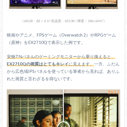
（sRGB：ΔE = 3.3 / 色温度：6523K / 輝度：346 cd/m²）
映画やアニメ、FPSゲーム（Overwatch 2）やRPGゲーム
（原神）をEX2710Qで表示した例です。
安物TNパネルのゲーミングモニターから乗り換えると、
EX2710Qの画質はとてもキレイ
に見えます。
一方、ふだん
から広色域IPSパネルを使っている筆者から見れば、ありふ
れた画質と言わざるを得ないです。