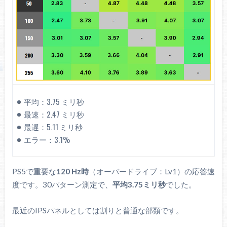
平均：3.75 ミリ秒
最速：2.47 ミリ秒
最遅：5.11 ミリ秒
最大輝度：347.9 cd/m²
エラー：3.1%
最低輝度：60.9 cd/m²
20%で：120.7 cd/m²
PS5で重要な
120 Hz時
（オーバードライブ：Lv1）の応答速
度です。30パターン測定で、
平均3.75ミリ秒
でした。
最近のIPSパネルとしては割りと普通な部類です。