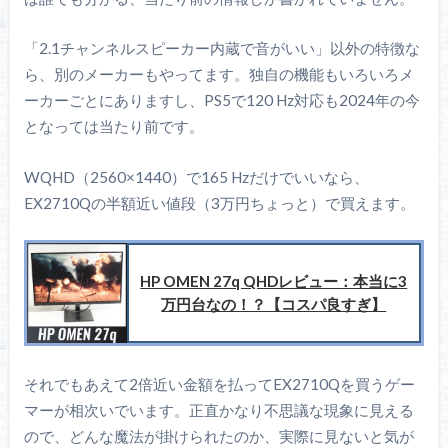
解像度
2560 x 1440
「2.1チャンネルスピーカー内蔵で音がいい」以外の特徴な
パネル
IPS
ら、別のメーカーもやってます。独自の機能もいろいろメ
ーカーごとにありますし、PS5で120 Hz対応も2024年の今
コントラスト比
1000 : 1
となっては当たり前です。
165 Hz
リフレッシュレー
HDMI 2.0 : ～144 Hz
ト
WQHD（2560×1440）で165 Hzだけでいいなら、
DP 1.4 : ～165 Hz
EX2710Qの半額近い値段（3万円ちょっと）で買えます。
応答速度
1 ms (G2G)
光沢
ノングレア
HP OMEN 27q QHDレビュー：本当に3
VESAマウント
100 x 100 mm
万円台なの！？【コスパ良すぎ】
高さ調整：100 mm
前後チルト：+15° ～ -5°
エルゴノミクス
それでもあえて2倍近い金額を払ってEX2710Qを買うゲー
左右スイベル：15°
マーが相次いでいます。正直かなり不思議な現象に見える
ピボット：-
ので、どんな魔法が掛けられたのか、実際に見ないと気が