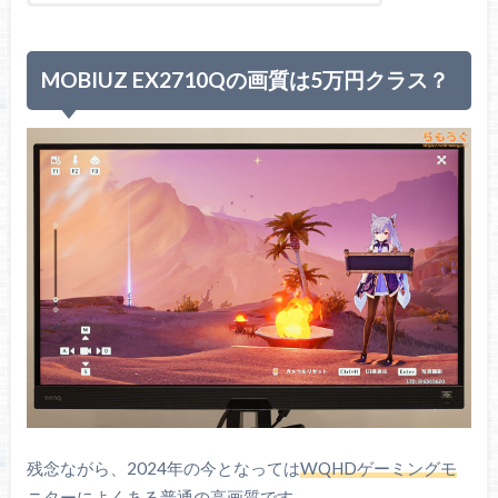
寸法
614 x 425.8 x 252.5 mm
5.2 kg（パネルのみ）
MOBIUZ EX2710Qの画質は5万円クラス？
重量
7.4 kg（スタンド含む）
保証
3年
残念ながら、2024年の今となっては
WQHDゲーミングモ
ニターによくある普通の高画質
です。