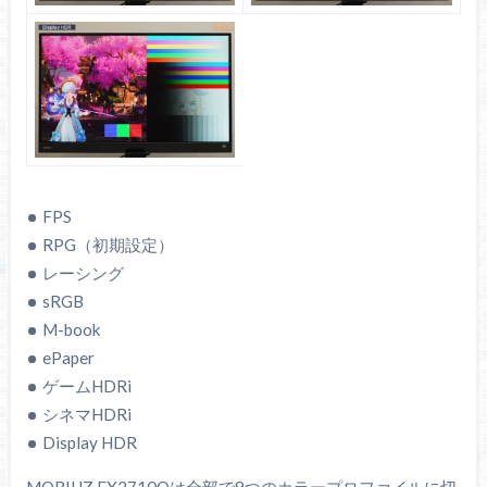
明るさ：350.2 cd/m²
明るさ：280.0 cd/m²
グレーの正確さ：ΔE =
グレーの正確さ：ΔE =
2.11
0.49
色の正確さ：ΔE = 4.27
色の正確さ：ΔE = 0.40
ガンマ：2.38
ガンマ：2.20
色温度：6651（やや寒
色温度：6618（やや寒
色）
色）
FPS
コントラスト比：
コントラスト比：
RPG（初期設定）
799：1
817：1
レーシング
sRGB
M-book
【準備中】「3D LUT」とは？：使い方
ePaper
と効果を解説
ゲームHDRi
シネマHDRi
Display HDR
MOBIUZ EX2710Qは全部で9つのカラープロファイルに切