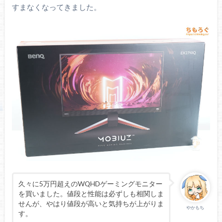
すまなくなってきました。
Black eQualizer（暗所補正）
Light Tuner（暗所補正）
主な機能
Color Vibrance（鮮やかさ補正）
ブレ削減（残像軽減）
AMD FreeSync Premium
同期技術
※
G-SYNC互換モード対応
2.1 ch（treVolo）
スピーカー
イヤホン（3.5 mm）端子あり
DisplayPortケーブル
HDMIケーブル
USB Type-Bケーブル
主な付属品
ケーブルカバー
久々に5万円超えのWQHDゲーミングモニター
ACアダプター
を買いました。値段と性能は必ずしも相関しま
電源ケーブル
せんが、やはり値段が高いと気持ちが上がりま
やかもち
説明書
す。