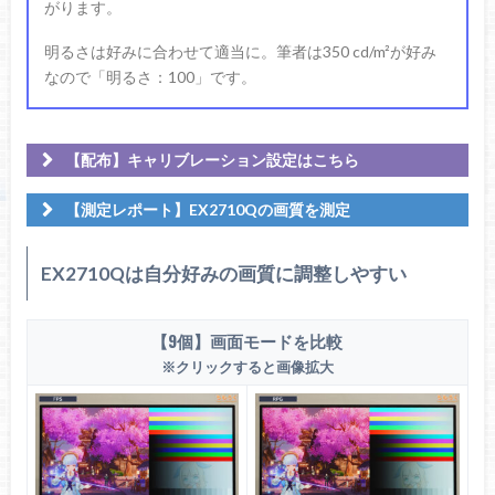
がります。
明るさは好みに合わせて適当に。筆者は350 cd/m²が好み
なので「明るさ：100」です。
【配布】キャリブレーション設定はこちら
【測定レポート】EX2710Qの画質を測定
EX2710Qは自分好みの画質に調整しやすい
EX2710Q SDR 3D + 1D LUT.zip
【9個】画面モードを比較
Calibrite Display Plus HL (CCPLHL-PPV2)
※クリックすると画像拡大
calibrite / タイプ：比色計 / 輝度：0.002～10000 cd/m² /
備考：i1 Pro 2でMatrix補正済み
Amazonで探す