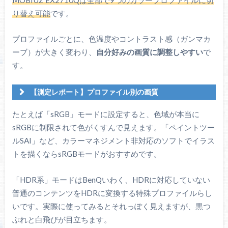
り替え可能
です。
プロファイルごとに、色温度やコントラスト感（ガンマカ
ーブ）が大きく変わり、
自分好みの画質に調整しやすい
で
す。
【測定レポート】プロファイル別の画質
プロファイル
色域
色温度
ガンマ
たとえば「sRGB」モードに設定すると、色域が本当に
FPS
DCI P3：98.2%
7228K
2.25
sRGBに制限されて色がくすんで見えます。「ペイントツー
ルSAI」など、カラーマネジメント非対応のソフトでイラス
RPG
DCI P3：98.3%
6551K
2.38
トを描くならsRGBモードがおすすめです。
レーシング
DCI P3：98.3%
7292K
2.29
「HDR系」モードはBenQいわく、HDRに対応していない
sRGB
DCI P3：79.5%
6618K
2.20
普通のコンテンツをHDRに変換する特殊プロファイルらし
Display HDR
DCI P3：98.3%
6651K
2.56
いです。実際に使ってみるとそれっぽく見えますが、黒つ
ぶれと白飛びが目立ちます。