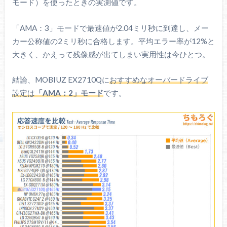
モード）を使ったときの実測値です。
「AMA：3」モードで最速値が2.04ミリ秒に到達し、メー
最大：300.9 cd/m²
カー公称値の2ミリ秒に合格します。平均エラー率が12%と
最低：241.9 cd/m²
大きく、かえって残像感が出てしまい実用性は今ひとつ。
平均値：8.9%
結論、MOBIUZ EX2710Qに
おすすめなオーバードライブ
設定は
「AMA：2」モード
です。
視野角の広さ
※クリックすると画像拡大