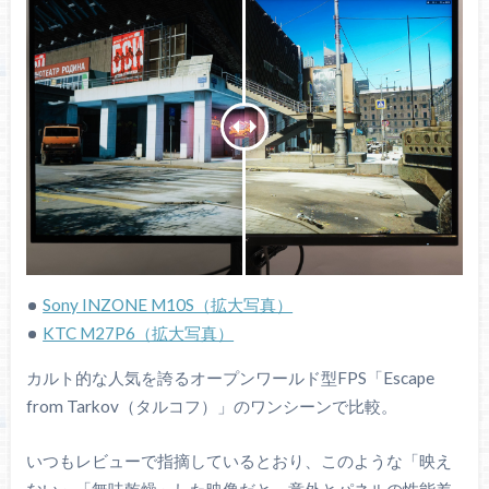
Sony INZONE M10S（拡大写真）
KTC M27P6（拡大写真）
カルト的な人気を誇るオープンワールド型FPS「Escape
from Tarkov（タルコフ）」のワンシーンで比較。
いつもレビューで指摘しているとおり、このような「映え