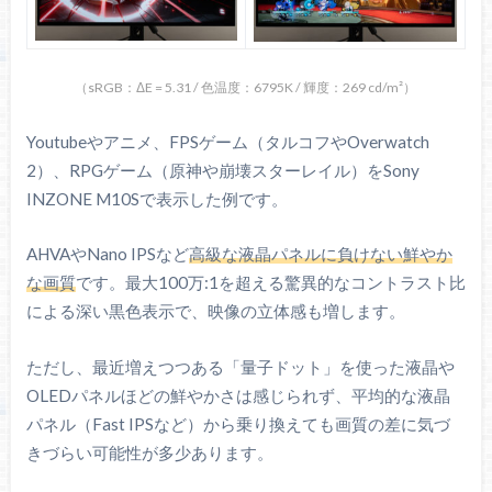
（sRGB：ΔE = 5.31 / 色温度：6795K / 輝度：269 cd/m²）
Youtubeやアニメ、FPSゲーム（タルコフやOverwatch
2）、RPGゲーム（原神や崩壊スターレイル）をSony
INZONE M10Sで表示した例です。
AHVAやNano IPSなど
高級な液晶パネルに負けない鮮やか
な画質
です。最大100万:1を超える驚異的なコントラスト比
による深い黒色表示で、映像の立体感も増します。
ただし、最近増えつつある「量子ドット」を使った液晶や
OLEDパネルほどの鮮やかさは感じられず、平均的な液晶
パネル（Fast IPSなど）から乗り換えても画質の差に気づ
きづらい可能性が多少あります。