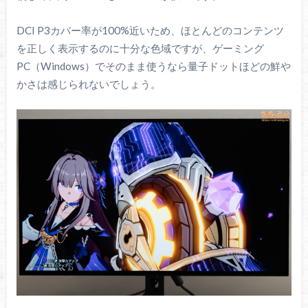
DCI P3カバー率が100%近いため、ほとんどのコンテンツ
を正しく表示するのに十分な色域ですが、ゲーミング
PC（Windows）でそのまま使うなら量子ドットほどの鮮や
かさは感じられないでしょう。
規格
CIE1931
CIE1976
sRGB
100%
100%
もっとも一般的な色域
DCI P3
97.7%
99.0%
シネマ向けの色域