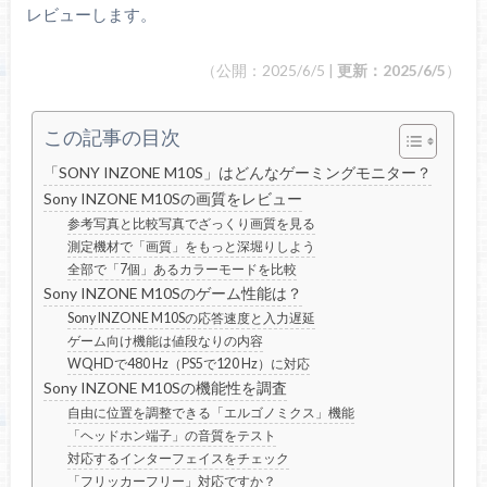
レビューします。
（公開：2025/6/5 |
更新：2025/6/5
）
この記事の目次
「SONY INZONE M10S」はどんなゲーミングモニター？
Sony INZONE M10Sの画質をレビュー
参考写真と比較写真でざっくり画質を見る
測定機材で「画質」をもっと深堀りしよう
全部で「7個」あるカラーモードを比較
Sony INZONE M10Sのゲーム性能は？
Sony INZONE M10Sの応答速度と入力遅延
ゲーム向け機能は値段なりの内容
WQHDで480 Hz（PS5で120 Hz）に対応
Sony INZONE M10Sの機能性を調査
自由に位置を調整できる「エルゴノミクス」機能
「ヘッドホン端子」の音質をテスト
対応するインターフェイスをチェック
「フリッカーフリー」対応ですか？