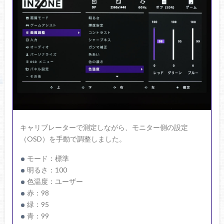
キャリブレーターで測定しながら、モニター側の設定
（OSD）を手動で調整しました。
モード：標準
明るさ：100
色温度：ユーザー
赤：98
緑：95
青：99