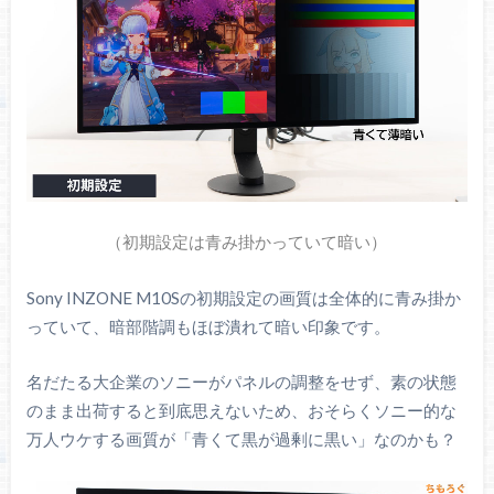
（初期設定は青み掛かっていて暗い）
Sony INZONE M10Sの初期設定の画質は全体的に青み掛か
っていて、暗部階調もほぼ潰れて暗い印象です。
名だたる大企業のソニーがパネルの調整をせず、素の状態
のまま出荷すると到底思えないため、おそらくソニー的な
万人ウケする画質が「青くて黒が過剰に黒い」なのかも？