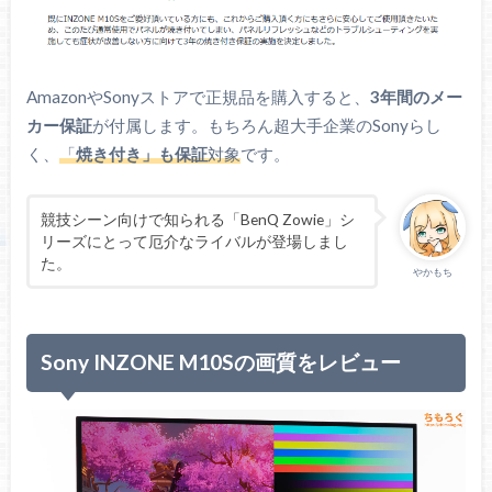
DisplayPort 2.1（UHBR10）ケーブ
ル
説明書
保証書
主な付属品
AmazonやSonyストアで正規品を購入すると、
3年間のメー
ACアダプター
カー保証
が付属します。もちろん超大手企業のSonyらし
電源ケーブル
く、
「
焼き付き」も保証
対象
です。
ステッカー
寸法
604 x 504 x 197 mm
競技シーン向けで知られる「BenQ Zowie」シ
リーズにとって厄介なライバルが登場しまし
た。
4.05 kg（パネルのみ）
やかもち
重量（実測）
5.98 kg（スタンド含む）
3年保証
Sony INZONE M10Sの画質をレビュー
保証
※OLEDパネルの焼き付きを含む