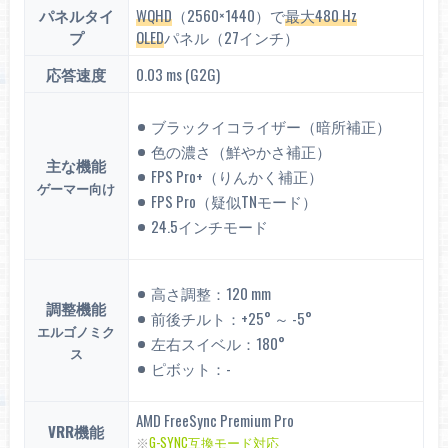
パネルタイ
WQHD
（2560×1440）で
最大480 Hz
プ
OLED
パネル（27インチ）
応答速度
0.03 ms (G2G)
ブラックイコライザー（暗所補正）
色の濃さ（鮮やかさ補正）
主な機能
FPS Pro+（りんかく補正）
ゲーマー向け
FPS Pro（疑似TNモード）
24.5インチモード
高さ調整：120 mm
調整機能
前後チルト：+25° ～ -5°
エルゴノミク
左右スイベル：180°
ス
ピボット：-
AMD FreeSync Premium Pro
VRR機能
※
G-SYNC互換モード対応