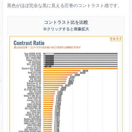
黒色がほぼ完全な黒に見える圧巻のコントラスト感です。
Adobe RGB
89.5%
95.0%
クリエイター向けの色域
コントラスト比を比較
Rec.2020
71.2%
73.8%
※クリックすると画像拡大
4K HDR向けの色域