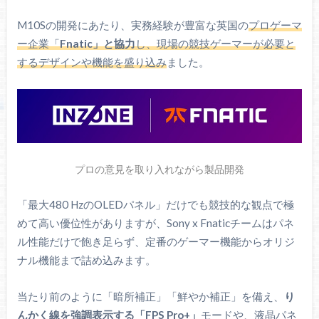
画面サイズ
27インチ
M10Sの開発にあたり、実務経験が豊富な英国の
プロゲーマ
解像度
2560 x 1440
ー企業「
Fnatic」と協力
し、現場の競技ゲーマーが必要と
W-OLED
するデザインや機能を盛り込み
ました。
パネル
（有機ELパネル）
コントラスト比
1500000 : 1
480 Hz
(2560 x 1440)
リフレッシュレー
HDMI 2.1 : ～480 Hz
ト
DP 2.0 : ～480 Hz
プロの意見を取り入れながら製品開発
応答速度
0.03 ms (G2G)
「最大480 HzのOLEDパネル」だけでも競技的な観点で極
光沢
ノングレア
めて高い優位性がありますが、Sony x Fnaticチームはパネ
VESAマウント
100 x 100 mm
ル性能だけで飽き足らず、定番のゲーマー機能からオリジ
ナル機能まで詰め込みます。
高さ調整：120 mm
前後チルト：+25° ～ -5°
エルゴノミクス
当たり前のように「暗所補正」「鮮やか補正」を備え、
り
左右スイベル：180°
んかく線を強調表示する「FPS Pro+」
モードや、液晶パネ