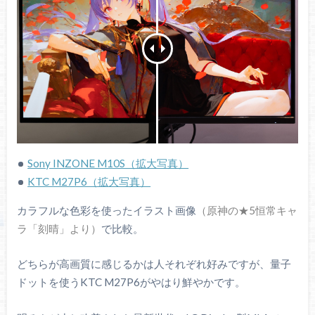
Sony INZONE M10S（拡大写真）
KTC M27P6（拡大写真）
カラフルな色彩を使ったイラスト画像
（原神の★5恒常キャ
ラ「刻晴」より）
で比較。
どちらが高画質に感じるかは人それぞれ好みですが、量子
ドットを使うKTC M27P6がやはり鮮やかです。