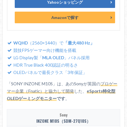
Yahooショッピング
Amazonで探す
WQHD
（2560×1440）で
「最大480 Hz」
競技FPSゲーマー向け機能を搭載
LG Display製「
MLA OLED
」パネル採用
HDR True Black 400認証の明るさ
OLEDパネルで最長クラス「3年保証」
「SONY INZONE M10S」は、あのSonyが英国の
プロゲー
マー企業（Fnatic）と協力して開発
した、
eSports特化型
OLEDゲーミングモニター
です
。
Sony
INZONE M10S（SDM-27Q10S）