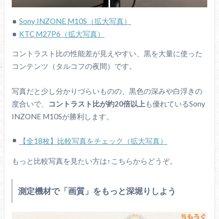
Sony INZONE M10S（拡大写真）
KTC M27P6（拡大写真）
コントラスト比の性能差が見えやすい、黒を大量に使った
コンテンツ（タルコフの夜間）です。
写真だと少し分かりづらいものの、黒色の深みや白浮きの
度合いで、
コントラスト比が約20倍以上
も優れているSony
INZONE M10Sが勝利します。
【全18枚】比較写真をチェック（拡大写真）
もっと比較写真を見たい方は↑こちらからどうぞ。
測定機材で「画質」をもっと深堀りしよう