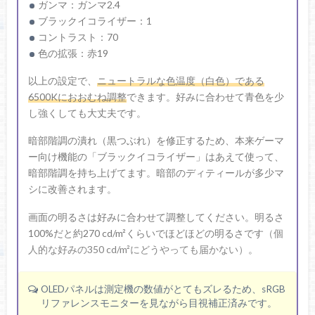
ガンマ：ガンマ2.4
ブラックイコライザー：1
コントラスト：70
色の拡張：赤19
以上の設定で、
ニュートラルな色温度（白色）である
6500Kにおおむね調整
できます。好みに合わせて青色を少
し強くしても大丈夫です。
暗部階調の潰れ（黒つぶれ）を修正するため、本来ゲーマ
ー向け機能の「ブラックイコライザー」はあえて使って、
暗部階調を持ち上げてます。暗部のディティールが多少マ
シに改善されます。
画面の明るさは好みに合わせて調整してください。明るさ
100%だと約270 cd/m²くらいでほどほどの明るさです
（個
人的な好みの350 cd/m²にどうやっても届かない）
。
OLEDパネルは測定機の数値がとてもズレるため、sRGB
リファレンスモニターを見ながら目視補正済みです。