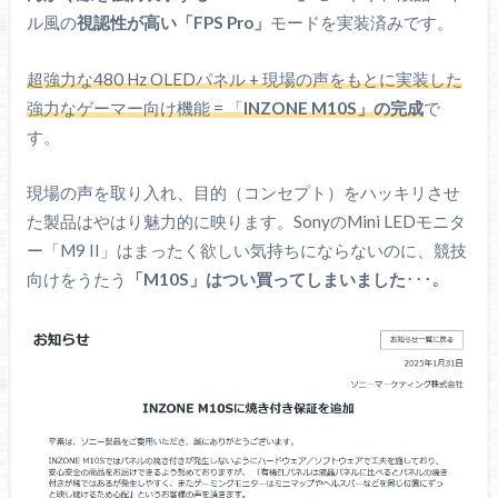
ピボット：-
ル風の
視認性が高い「FPS Pro」
モードを実装済みです。
ブラックイコライザー（暗所補
超強力な480 Hz OLEDパネル + 現場の声をもとに実装した
正）
強力なゲーマー向け機能 = 「
INZONE M10S」の完成
で
色の濃さ（鮮やかさ補正）
す。
主な機能
FPS Pro+（りんかく補正）
FPS Pro（疑似TNモード）
現場の声を取り入れ、目的（コンセプト）をハッキリさせ
24.5インチモード
た製品はやはり魅力的に映ります。SonyのMini LEDモニタ
ー「M9 II」はまったく欲しい気持ちにならないのに、競技
Display HDR True Black 400認証
向けをうたう
「M10S」はつい買ってしまいました
･･･。
HDR対応
広色域パネル（DCI P3：98.5%）
AMD FreeSync Premium
同期技術
※
G-SYNC互換モード対応
なし
スピーカー
イヤホン（3.5 mm）端子あり