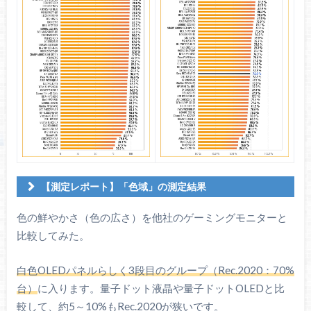
【測定レポート】「色域」の測定結果
色域カバー率
色の鮮やかさ（色の広さ）を他社のゲーミングモニターと
（CIE1976）
比較してみた。
白色OLEDパネルらしく3段目のグループ（Rec.2020：70%
台）
に入ります。量子ドット液晶や量子ドットOLEDと比
較して、約5～10%もRec.2020が狭いです。