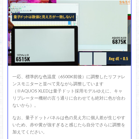
一応、標準的な色温度（6500K前後）に調整したリファレ
ンスモニターと並べて見ながら調整しています
（※AQUOS XLEDは量子ドット採用モデルゆえに、キャ
リブレーター機材の言う通りに合わせても絶対に色が合わ
ないから）
。
なお、量子ドットパネルは色の見え方に個人差が生じやす
いため、赤や黄が強すぎると感じたら自分でさらに調整を
加えてください。