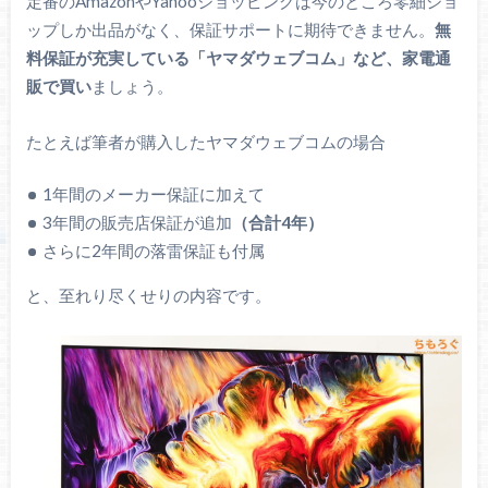
定番のAmazonやYahooショッピングは今のところ零細ショ
説明書
ップしか出品がなく、保証サポートに期待できません。
無
使い方ガイド
料保証が充実している「ヤマダウェブコム」など、家電通
保証書
販で買い
ましょう。
スタンド取付金
主な付属品
スタンドカバー
たとえば筆者が購入したヤマダウェブコムの場合
スタンドベース
スタンド取付ネジ（M5：4
1年間のメーカー保証に加えて
本）
3年間の販売店保証が追加
（合計4年）
転倒防止ベルト
さらに2年間の落雷保証も付属
ベルト用ネジ（M4：2本）
スタンド固定ロックネジ
と、至れり尽くせりの内容です。
寸法
957 x 238 x 621 mm
重量
12.0 kg（パネルのみ）
15.5 kg（スタンド含む）
メーカー公表値
重量
10.5 kg（パネルのみ）
3.71 kg（付属スタンド）
筆者の実測値