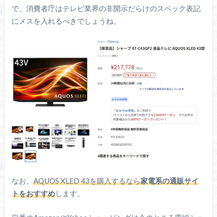
高さ調整：-
で、消費者庁はテレビ業界の非開示だらけのスペック表記
前後チルト：-
エルゴノミクス
にメスを入れるべきでしょうね。
左右スイベル：-
ピボット：-
eARC（ARC）対応
主な機能
LANポート（100 Mbps）
AMD FreeSync Premium
VRR機能
G-SYNC互換モード
HDMI 2.1 VRR
50 W（7.5 + 7.5 + 10 + 10 + 15 W）
スピーカー
イヤホン（3.5 mm）端子あり
S/PDIF（光端子）あり
なお、
AQUOS XLED 43を購入するなら
家電系の通販サイ
トをおすすめ
します。
リモコン
単4電池（2個）