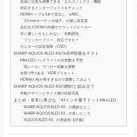
自由に位置を調整できる「エルゴノミクス」機能
対応するインターフェイスをチェック
HDMIケーブル1本で音出し「eARC」
「3.5 mmオーディオ端子」が謎に高音質
合計出力50 Wの内蔵サラウンドスピーカー
目に優しいかもしれない「自動調光」
「フリッカーフリー」対応ですか？
モニターの設定画面（OSD）
SHARP AQUOS XLED 43のHDR性能をテスト
Mini LEDバックライトの分割数を予想
「黒レベル」でハロー現象を調整
全部で8つある「HDRプリセット」
HDR時の色が青すぎるので調整してみよう
SHARP AQUOS XLED 43の開封と組み立て
外観デザインとサイズ感の比較写真
まとめ：非常に希少な「43インチ量子ドットMini LED」
「SHARP AQUOS XLED 43」の微妙なとこ
「SHARP AQUOS XLED 43」の良いところ
「AQUOS XLED 43」の用途別【評価】