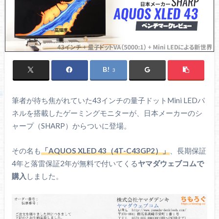
3
筆者が待ち焦がれていた43インチの量子ドットMini LEDパ
ネルを搭載したゲーミングモニターが、日本メーカーのシ
ャープ（SHARP）からついに登場。
その名も
「AQUOS XLED 43（4T-C43GP2）」
、長期保証
4年と落雷保証2年が無料で付いてくる
ヤマダウェブコムで
購入
しました。