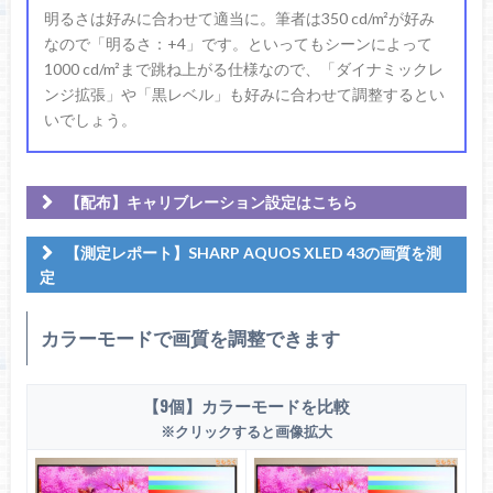
明るさは好みに合わせて適当に。筆者は350 cd/m²が好み
なので「明るさ：+4」です。といってもシーンによって
1000 cd/m²まで跳ね上がる仕様なので、「ダイナミックレ
ンジ拡張」や「黒レベル」も好みに合わせて調整するとい
いでしょう。
【配布】キャリブレーション設定はこちら
【測定レポート】SHARP AQUOS XLED 43の画質を測
定
カラーモードで画質を調整できます
【9個】カラーモードを比較
Calibrite Display Plus HL (CCPLHL-PPV2)
※クリックすると画像拡大
calibrite / タイプ：比色計 / 輝度：0.002～10000 cd/m² /
備考：i1 Pro 2でMatrix補正済み