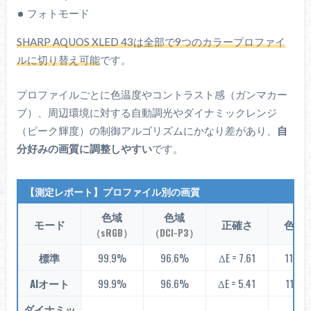
フォトモード
SHARP AQUOS XLED 43は全部で9つのカラープロファイ
ルに切り替え可能
です。
プロファイルごとに色温度やコントラスト感（ガンマカー
ブ）、周辺環境に対する自動調光やダイナミックレンジ
（ピーク輝度）の制御アルゴリズムにかなり差があり、
自
分好みの画質に調整しやすい
です。
【測定レポート】プロファイル別の画質
色域
色域
モード
正確さ
色温
（sRGB）
（DCI-P3）
標準
99.9%
96.6%
ΔE = 7.61
11799
AIオート
99.9%
96.6%
ΔE = 5.41
11861
ダイナミッ