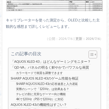
キャリブレーターを使った測定から、OLEDと比較した主
観的な感想まで詳しくレビューします。
（公開：2024/7/6 |
更新：2024/7/6
）
この記事の目次
「AQUOS XLED 43」はどんなゲーミングモニター？
「QD-VA」パネルの明るく鮮やかでパワフルな画質
カラーモードで画質を調整できます
SHARP AQUOS XLED 43のゲーム性能を検証
SHARP AQUOS XLED 43の応答速度と入力遅延
実際のシーンで「120 Hz」は効果ある？
テレビの割に充実なゲーマー向け機能
4Kで120 Hz（PS5で120 Hz）に対応
AQUOS XLED 43の機能性はすごい？