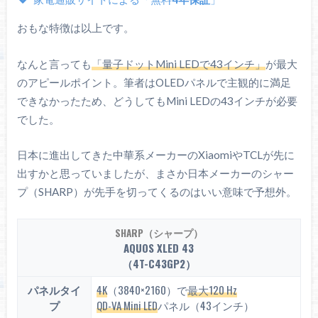
おもな特徴は以上です。
なんと言っても
「量子ドットMini LEDで43インチ」
が最大
のアピールポイント。筆者はOLEDパネルで主観的に満足
できなかったため、どうしてもMini LEDの43インチが必要
でした。
日本に進出してきた中華系メーカーのXiaomiやTCLが先に
出すかと思っていましたが、まさか日本メーカーのシャー
プ（SHARP）が先手を切ってくるのはいい意味で予想外。
SHARP（シャープ）
AQUOS XLED 43
（4T-C43GP2）
パネルタイ
4K
（3840×2160）で
最大120 Hz
プ
QD-VA Mini LED
パネル（43インチ）