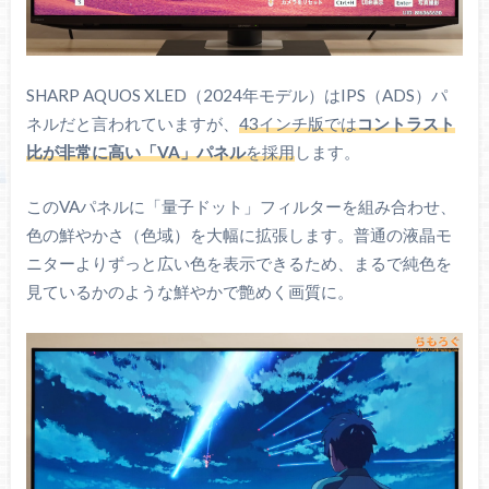
SHARP AQUOS XLED（2024年モデル）はIPS（ADS）パ
ネルだと言われていますが、
43インチ版では
コントラスト
比が非常に高い「VA」パネル
を採用
します。
このVAパネルに「量子ドット」フィルターを組み合わせ、
色の鮮やかさ（色域）を大幅に拡張します。普通の液晶モ
ニターよりずっと広い色を表示できるため、まるで純色を
見ているかのような鮮やかで艶めく画質に。