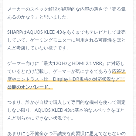
SHARP（シャープ）
メーカーのスペック解説が絶望的な内容の薄さで「売る気
AQUOS XLED 43
あるのかな？」と思いました。
（4T-C43GP2）
画面サイズ
43インチ
SHARPはAQUOS XLED 43をあくまでもテレビとして販売
していて、ゲーミングモニターに利用される可能性をほと
解像度
3840 x 2160
んど考慮していない様子です。
パネル
QD-VA（数百ゾーン分割Mini LED）
ゲーマー向けに「最大120 HzとHDMI 2.1 VRR」に対応し
コントラスト比
非公開
ているとだけ記載し、ゲーマーが気にするであろう
応答速
リフレッシュレー
120 Hz
度やコントラスト比、Display HDR規格の対応状況など
非
ト
HDMI 2.1 : ～120 Hz
公開のオンパレード。
応答速度
非公開
つまり、誰かが自腹で購入して専門的な機材を使って測定
低反射型グレア加工
光沢
しない限り、AQUOS XLED 43の基本的なスペックをほと
（GP2モデル：N-Blackパネル）
んど明らかにできない状況です。
VESAマウント
200 x 200 mm
あまりにも不健全かつ不誠実な商習慣に思えてならないの