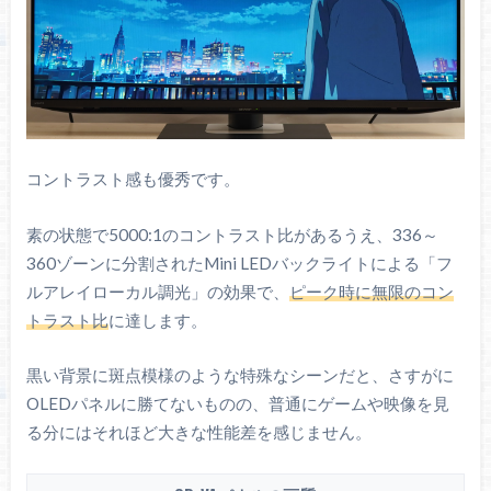
コントラスト感も優秀です。
素の状態で5000:1のコントラスト比があるうえ、336～
360ゾーンに分割されたMini LEDバックライトによる「フ
ルアレイローカル調光」の効果で、
ピーク時に無限のコン
トラスト比
に達します。
黒い背景に斑点模様のような特殊なシーンだと、さすがに
OLEDパネルに勝てないものの、普通にゲームや映像を見
る分にはそれほど大きな性能差を感じません。