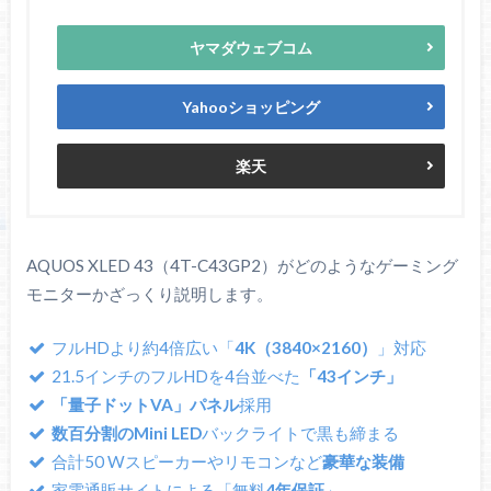
ヤマダウェブコム
Yahooショッピング
楽天
AQUOS XLED 43（4T-C43GP2）がどのようなゲーミング
モニターかざっくり説明します。
フルHDより約4倍広い「
4K（3840×2160）
」対応
21.5インチのフルHDを4台並べた
「43インチ」
「量子ドットVA」パネル
採用
数百分割のMini LED
バックライトで黒も締まる
合計50 Wスピーカーやリモコンなど
豪華な装備
家電通販サイトによる「無料
4年保証
」