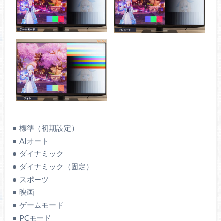
sRGBモード
初期設定のまま
（フォトモードを使用）
明るさ：432.7 cd/m²
明るさ：369.3 cd/m²
グレーの正確さ：ΔE =
グレーの正確さ：ΔE =
4.05
1.86
色の正確さ：ΔE = 7.61
色の正確さ：ΔE = 4.14
ガンマ：2.00
ガンマ：2.05
色温度：11799（寒
色温度：9456（寒
標準（初期設定）
色）
色）
AIオート
コントラスト比：
コントラスト比：
Inf：1
Inf：1
ダイナミック
ダイナミック（固定）
スポーツ
映画
ゲームモード
PCモード