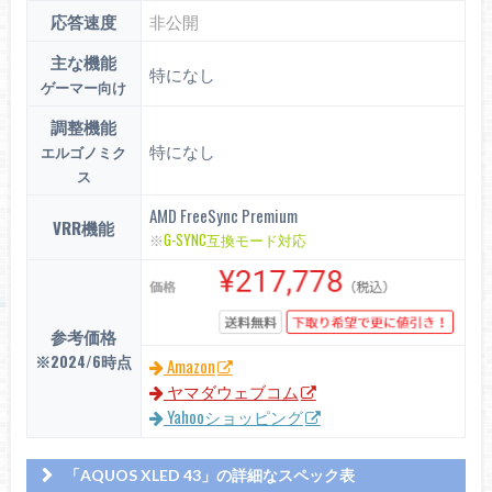
応答速度
非公開
主な機能
特になし
ゲーマー向け
調整機能
特になし
エルゴノミク
ス
AMD FreeSync Premium
VRR機能
※
G-SYNC互換モード対応
参考価格
※2024/6時点
Amazon
ヤマダウェブコム
Yahooショッピング
「AQUOS XLED 43」の詳細なスペック表