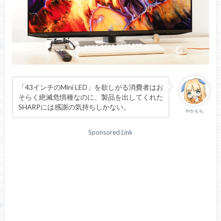
4年間の長期保証
※ヤマダウェブコムの場合
保証
2年間の落雷保証
※ヤマダウェブコムの場合
1年間のメーカー保証
「43インチのMini LED」を欲しがる消費者はお
そらく絶滅危惧種なのに、製品を出してくれた
SHARPには感謝の気持ちしかない。
やかもち
Sponsored Link