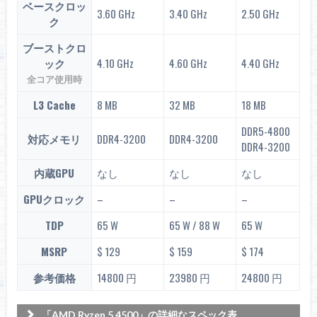
ベースクロッ
3.60 GHz
3.40 GHz
2.50 GHz
ク
ブーストクロ
ック
4.10 GHz
4.60 GHz
4.40 GHz
全コア使用時
L3 Cache
8 MB
32 MB
18 MB
DDR5-4800
対応メモリ
DDR4-3200
DDR4-3200
DDR4-3200
内蔵GPU
なし
なし
なし
GPUクロック
–
–
–
TDP
65 W
65 W / 88 W
65 W
MSRP
$ 129
$ 159
$ 174
参考価格
14800 円
23980 円
24800 円
「AMD Ryzen 5 4500」の詳細なスペック表