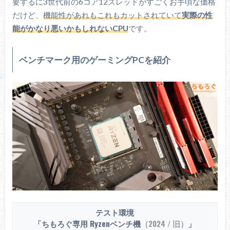
要するに3世代前の6コア12スレッドがすごくお手頃な価格
だけど、
機能性があれもこれもカットされていて
実際の性
L1 Cache
384 KB
能がかなり悪いかもしれないCPU
です。
L2 Cache
3.0 MB
L3 Cache
8 MB
ベンチマーク用のゲーミングPCを紹介
対応メモリ
DDR4-3200
チャネル
x2
最大メモリ
128 GB
ECCメモリ
U-DIMMのみ
Gen3
PCIeレーン
16 + 4
x8 + x8
レーン構成
x8 + x4 + x4
テスト環境
「ちもろぐ専用 Ryzenベンチ機
（2024 / 旧）
」
–