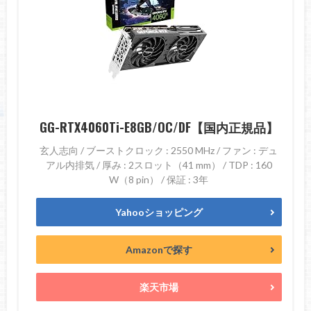
GG-RTX4060Ti-E8GB/OC/DF【国内正規品】
玄人志向 / ブーストクロック : 2550 MHz / ファン : デュ
アル内排気 / 厚み : 2スロット（41 mm） / TDP : 160
W（8 pin） / 保証 : 3年
Yahooショッピング
Amazonで探す
楽天市場