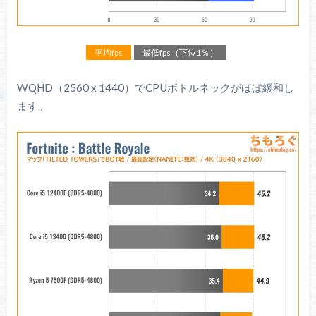
平均fps
最低fps（下位1％）
WQHD（2560 x 1440）でCPUボトルネックがほぼ緩和し
ます。