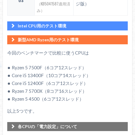
ジ版）
（KB5041587適用済
み）
Intel CPU用のテスト環境
テスト環境
新型AMD Ryzen用のテスト環境
「ちもろぐ専用 Intelベンチ機
（2024）
」
テスト環境
今回のベンチマークで比較に使うCPUは
スペック
使用パーツ
「ちもろぐ専用 Ryzenベンチ機
（2024 / 新）
」
CPUクーラ
280 mm水冷式ク
スペック
使用パーツ
Ryzen 5 7500F（6コア12スレッド）
NZXT Kraken X63
ー
ーラー
Core i5 13400F（10コア14スレッド）
CPUクーラ
280 mm水冷式ク
NZXT Kraken X63
DDR5-4800
Core i5 12400F（6コア12スレッド）
ー
ーラー
メモリ
Crucial DDR5-4800
32GB（16GB x2）
Ryzen 7 5700X（8コア16スレッド）
DDR5-4800
Ryzen 5 4500（6コア12スレッド）
メモリ
Crucial DDR5-4800
マザーボー
Intel Z690チップ
ASUS TUF GAMING Z690-
32GB（16GB x2）
ド
セット
PLUS WiFi
以上5つです。
マザーボー
AMD X670Eチップ
ASUS TUF GAMING X670E-
ZOTAC GAMING GeForce RTX
ド
セット
PLUS WiFi
グラボ
RTX 4060 8GB
4060 8GB SOLO
各CPUの「電力設定」について
ZOTAC GAMING GeForce RTX