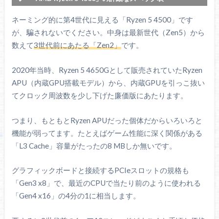
CPU
Ryzen 5 4500
ネーミング的に第4世代に見える「Ryzen 5 4500」です
世代
3rd
Zen 2 (Renoir)
が、騙されないでください。中身は最新世代（Zen5）から
数えて
3世代前にあたる「Zen2」
です。
プロセス
TSMC N7
（TSMC 7 nm FinFET）
TIM
2020年当時、Ryzen 5 4650Gとして販売されていたRyzen
ソルダリング
CPU内部の熱伝導材
APU（内蔵GPU搭載モデル）から、内蔵GPUを引っこ抜い
てクロック周波数を少し下げた廉価版にあたります。
ソケット
Socket AM4
チップセット
AMD 400 / 500
つまり、もともとRyzen APUだった個体だからいろいろと
機能が弱ってます。たとえばゲーム性能に深く関係がある
コア数
6
「L3 Cache」容量がたったの8 MBしか無いです。
スレッド数
12
ベースクロック
3.60 GHz
グラフィックボードと接続するPCIeスロットの規格も
「Gen3 x8」で、最近のCPUで当たり前のように使われる
ブーストクロック
4.10 GHz
「Gen4 x16」の4分の1に相当します。
全コア使用時
手動OC
可能