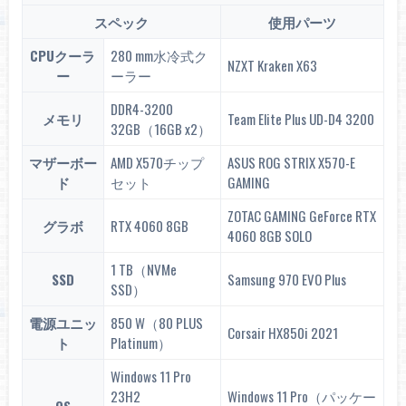
スペック
使用パーツ
内蔵GPU
なし
CPUクーラ
280 mm水冷式ク
GPUクロック
–
NZXT Kraken X63
ー
ーラー
TDP
65 W
DDR4-3200
メモリ
Team Elite Plus UD-D4 3200
MSRP
$ 129
32GB（16GB x2）
参考価格
14800 円
マザーボー
AMD X570チップ
ASUS ROG STRIX X570-E
ド
セット
GAMING
ZOTAC GAMING GeForce RTX
グラボ
RTX 4060 8GB
4060 8GB SOLO
1 TB（NVMe
SSD
Samsung 970 EVO Plus
SSD）
電源ユニッ
850 W（80 PLUS
Corsair HX850i 2021
ト
Platinum）
Windows 11 Pro
23H2
Windows 11 Pro（パッケー
OS