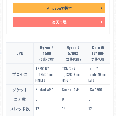
Amazonで探す
楽天市場
Ryzen 5
Ryzen 7
Core i5
CPU
4500
5700X
12400F
（3世代前）
（2世代前）
（2世代前）
TSMC N7
TSMC N7
Intel 7
プロセス
（TSMC 7 nm
（TSMC 7 nm
（Intel 10 nm
FinFET）
FinFET）
ESF）
ソケット
Socket AM4
Socket AM4
LGA 1700
コア数
6
8
6
スレッド数
12
16
12