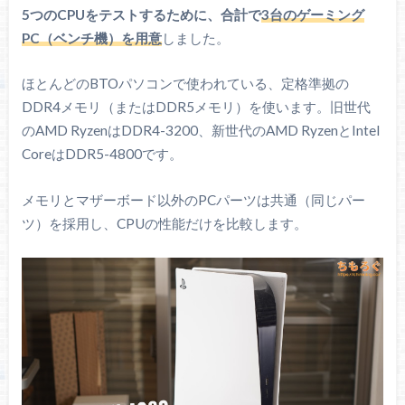
グラボ
RTX 4060 8GB
1 TB（NVMe
4060 8GB SOLO
SSD
Samsung 970 EVO Plus
5つのCPUをテストするために、合計で
3台のゲーミング
SSD）
PC（ベンチ機）を用意
しました。
1 TB（NVMe
SSD
Samsung 970 EVO Plus
電源ユニッ
850 W（80 PLUS
SSD）
Corsair HX850i 2021
ト
Platinum）
ほとんどのBTOパソコンで使われている、定格準拠の
電源ユニッ
850 W（80 PLUS
Corsair HX850i 2021
DDR4メモリ（またはDDR5メモリ）を使います。旧世代
Windows 11 Pro
TDP：65 W
ト
Platinum）
23H2
Windows 11 Pro（パッケー
のAMD RyzenはDDR4-3200、新世代のAMD RyzenとIntel
PL1：65
OS
ジ版）
Windows 11 Pro
（KB5041587適用済
W
CoreはDDR5-4800です。
23H2
Windows 11 Pro（パッケー
み）
PL1：65
OS
ジ版）
（KB5041587適用済
W
メモリとマザーボード以外のPCパーツは共通（同じパー
み）
TDP：65 W
ツ）を採用し、CPUの性能だけを比較します。
TDP：65 W