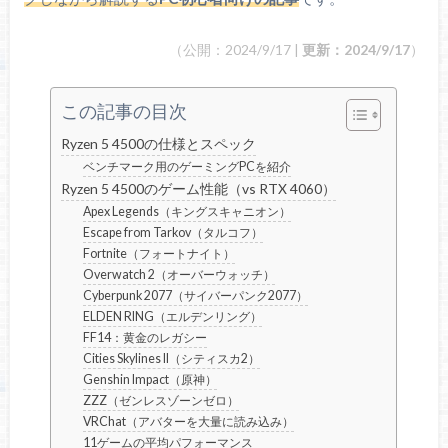
（公開：2024/9/17 |
更新：2024/9/17
）
この記事の目次
Ryzen 5 4500の仕様とスペック
ベンチマーク用のゲーミングPCを紹介
Ryzen 5 4500のゲーム性能（vs RTX 4060）
Apex Legends（キングスキャニオン）
Escape from Tarkov（タルコフ）
Fortnite（フォートナイト）
Overwatch 2（オーバーウォッチ）
Cyberpunk 2077（サイバーパンク2077）
ELDEN RING（エルデンリング）
FF14：黄金のレガシー
Cities Skylines II（シティスカ2）
Genshin Impact（原神）
ZZZ（ゼンレスゾーンゼロ）
VRChat（アバターを大量に読み込み）
11ゲームの平均パフォーマンス