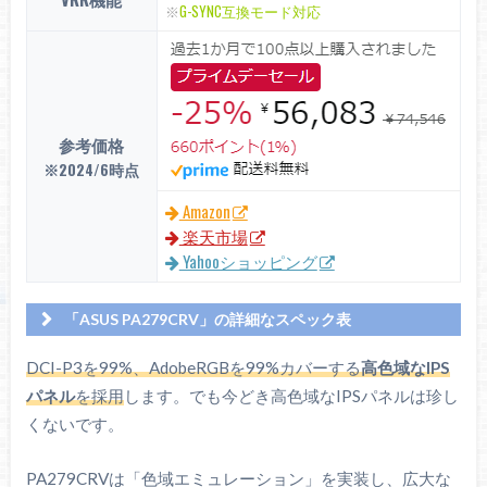
※
G-SYNC互換モード対応
参考価格
※2024/6時点
Amazon
楽天市場
Yahooショッピング
「ASUS PA279CRV」の詳細なスペック表
ASUS（ProART）
DCI-P3を99%、AdobeRGBを99%カバーする
高色域なIPS
PA279CRV
パネル
を採用
します。でも今どき高色域なIPSパネルは珍し
画面サイズ
27インチ
くないです。
解像度
3840 x 2160
PA279CRVは「色域エミュレーション」を実装し、広大な