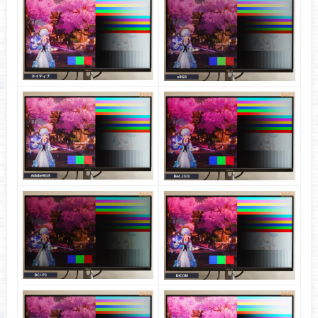
備考：i1 Pro 2でMatrix補正済み
Amazonで探す
色の正確さ
※クリックすると画像拡大
グレーの正確さ
カラーの正確さ