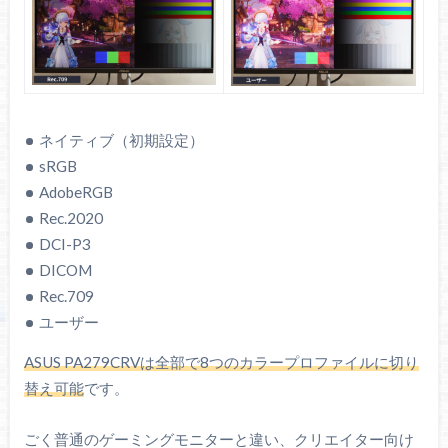
sRGBモード
初期設定のまま
（sRGBモードを使用）
ネイティブ（初期設定）
明るさ：177.0 cd/m²
明るさ：82.3 cd/m²
sRGB
グレーの正確さ：ΔE =
グレーの正確さ：ΔE =
1.17
1.05
AdobeRGB
色の正確さ：ΔE = 5.57
色の正確さ：ΔE = 1.08
Rec.2020
ガンマ：2.20
ガンマ：2.20
DCI-P3
色温度：6682（やや
色温度：6714（やや寒
DICOM
寒色）
色）
Rec.709
コントラスト比：
コントラスト比：
ユーザー
1007：1
993：1
ASUS PA279CRVは全部で8つのカラープロファイルに切り
替え可能
です。
ごく普通のゲーミングモニターと違い、クリエイター向け