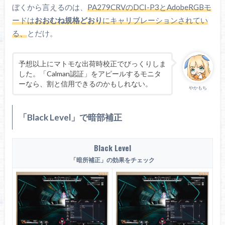
ぼくから言えるのは、
PA279CRVのDCI-P3とAdobeRGBモ
ードは
おおむね規格どおり
にキャリブレーションされてい
る、
とだけ。
予想以上にマトモな出荷時校正でびっくりしま
最大輝度：396.8 cd/m²
した。「Calman認証」をアピールするモニタ
最低輝度：23.9 cd/m²
ーなら、割と信用できるのかもしれない。
やかもち
28%で：120.5 cd/m²
「Black Level」で暗部補正
397 cd/m²
Black Level
「暗所補正」
の効果をチェック