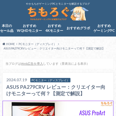
やかもちがゲーミングPCとモニターを解説するブログ
本日の
おすすめ
おすすめ
おすすめ
おすすめグラボ
セール品
WQHDモニター
4Kモニター
ゲーミングPC
HOME
PCモニター（ディスプレイ）
ASUS PA279CRV レビュー：クリエイター向けモニターって何？【測定で解説】
当ブログは
Web広告を導入
しています（景表法による表示）
2024.07.19
PCモニター（ディスプレイ）
ASUS PA279CRV レビュー：クリエイター向
けモニターって何？【測定で解説】