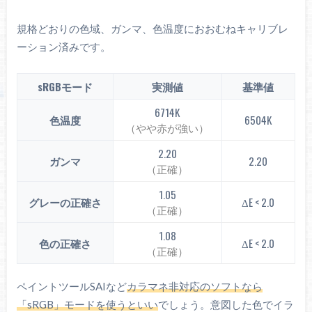
規格どおりの色域、ガンマ、色温度におおむねキャリブレ
ーション済みです。
sRGBモード
実測値
基準値
6714K
色温度
6504K
（やや赤が強い）
2.20
ガンマ
2.20
（正確）
1.05
グレーの正確さ
ΔE < 2.0
（正確）
1.08
色の正確さ
ΔE < 2.0
（正確）
ペイントツールSAIなど
カラマネ非対応のソフトなら
「sRGB」モードを使うといい
でしょう。意図した色でイラ