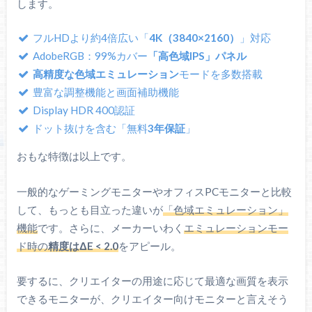
します。
フルHDより約4倍広い「
4K（3840×2160）
」対応
AdobeRGB：99%カバー
「高色域IPS」パネル
高精度な色域エミュレーション
モードを多数搭載
豊富な調整機能と画面補助機能
Display HDR 400認証
ドット抜けを含む「無料
3年保証
」
おもな特徴は以上です。
一般的なゲーミングモニターやオフィスPCモニターと比較
して、もっとも目立った違いが
「色域エミュレーション」
機能
です。さらに、メーカーいわく
エミュレーションモー
ド時の
精度はΔE < 2.0
をアピール。
要するに、クリエイターの用途に応じて最適な画質を表示
できるモニターが、クリエイター向けモニターと言えそう