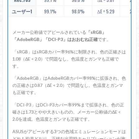
ユーザー1
99.1%
98.0%
ΔE = 5.29
2.20
メーカー公称値でアピールされている
「sRGB」
「AdobeRGB」「DCI-P3」はおおむね正確
です。
「sRGB」はsRGBカバー率96%に制限され、色の正確さは
1.08（ΔE < 2.0）で問題なし。色温度とガンマも正確で
す。
「AdobeRGB」はAdobeRGBカバー率98%に拡張され、色
の正確さは0.87（ΔE < 2.0）で問題なし。色温度とガンマ
も正確です。
「DCI-P3」はDCI-P3カバー率99%まで拡張され、色の正
確さは1.73とやや大きいものの、メーカー公称値のΔE <
2.0を達成。色温度とガンマも正確です。
ASUSがアピールする3つの色域エミュレーションモードは
どれも約束どおり、正確な出荷時キャリブレーションが施