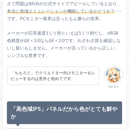
主な機能
さて問題はASUSが公式サイトでアピールしているとおり、
AdobeRGB）
本当に色域エミュレーションが機能しているかどうか？
･･･
QuickFit Plus（画面補助）
です。PCモニター業界は言ったもん勝ちの世界。
Adaptive-Sync
メーカーが応答速度1ミリ秒といえば1ミリ秒だし、sRGB
VRR機能
G-SYNC互換モード
色精度がΔE < 2.0ならΔE < 2.0です。わざわざ誰も確認しな
HDMI VRR
いし疑いもしません。メーカーが言っているから正しい、
シンプルな世界です。
2 W x2
スピーカー
イヤホン（3.5 mm）端子あり
「ちもろぐ」でクリエイター向けモニターをレ
ビューするのは意外と初めてです。
HDMIケーブル
DisplayPortケーブル
やかもち
USB Type-Cケーブル
主な付属品
校正レポート
保証書
「高色域IPS」パネルだから色がとても鮮や
説明書
か