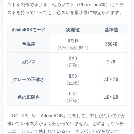
ストを制作できます。他のソフト（Photoshop等）にイラ
ストを持っていっても、色ズレを最小限に抑えられます。
AdobeRGBモード
実測値
基準値
6721K
色温度
6504K
（やや赤が強い）
2.20
ガンマ
2.20
（正確）
0.98
グレーの正確さ
ΔE < 2.0
（正確）
0.87
色の正確さ
ΔE < 2.0
（正確）
「DCI-P3」や「AdobeRGB」に関して、申し訳ないですが
書いている本人がよく分かっていません。どのようなシチ
ュエーションで使われているか、サッパリわからないで