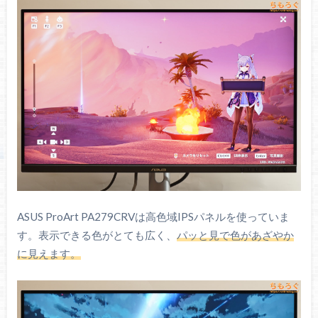
寸法
612 x 215 x 538 mm
重量
4.07 kg（パネルのみ）
5.78 kg（スタンド含む）
メーカー公表値
3年間の長期保証
保証
（輝点1以上、黒点5以上も保証対象）
ASUS ProArt PA279CRVは高色域IPSパネルを使っていま
す。表示できる色がとても広く、
パッと見で色があざやか
に見えます。