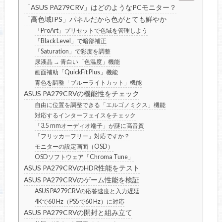
「ASUS PA279CRV」はどのようなPCモニター？
「高色域IPS」パネルだから色がとても鮮やか
「ProArt」プリセットで色域を管理しよう
「Black Level」で暗部補正
「Saturation」で彩度を調整
尿液晶 → 青白い「色温度」機能
画面補助「QuickFit Plus」機能
青色を調整「ブルーライトカット」機能
ASUS PA279CRVの機能性をチェック
自由に位置を調整できる「エルゴノミクス」機能
対応するインターフェイスをチェック
「3.5 mmオーディオ端子」が謎に高音質
「フリッカーフリー」対応ですか？
モニターの設定画面（OSD）
OSDソフトウェア「Chroma Tune」
ASUS PA279CRVのHDR性能をテスト
ASUS PA279CRVのゲーム性能を検証
ASUS PA279CRVの応答速度と入力遅延
4Kで60 Hz（PS5で60 Hz）に対応
ASUS PA279CRVの開封と組み立て