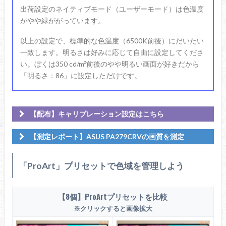
出荷設定のネイティブモード（ユーザーモード）は色温度
がやや緑ががっています。
以上の設定で、標準的な色温度（6500K前後）にだいたい
一致します。明るさは好みに応じて自由に設定してくださ
い。ぼくは350 cd/m²前後のやや明るい画面が好きだから
「明るさ：86」に設定しただけです。
【配布】キャリブレーション設定はこちら
SDR 3D LUT for PA279CRV
【測定レポート】ASUS PA279CRVの画質を測定
「ProArt」プリセットで色域を管理しよう
【8個】ProArtプリセットを比較
Calibrite Display Plus HL (CCPLHL-PPV2)
※クリックすると画像拡大
calibrite / タイプ：比色計 / 輝度：0.002～10000 cd/m² /