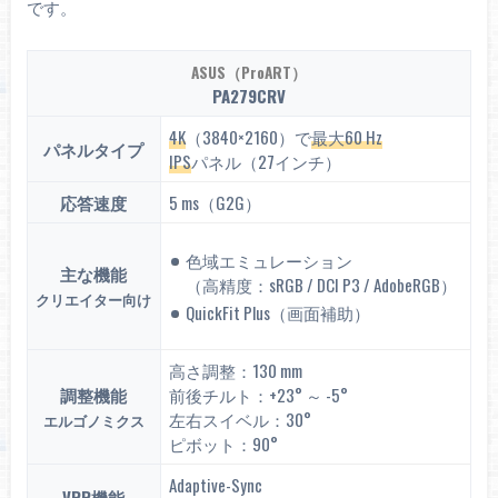
です。
ASUS（ProART）
PA279CRV
4K
（3840×2160）で
最大60 Hz
パネルタイプ
IPS
パネル（27インチ）
応答速度
5 ms（G2G）
色域エミュレーション
主な機能
（高精度：sRGB / DCI P3 / AdobeRGB）
クリエイター向け
QuickFit Plus（画面補助）
高さ調整：130 mm
調整機能
前後チルト：+23° ～ -5°
左右スイベル：30°
エルゴノミクス
ピボット：90°
Adaptive-Sync
VRR機能