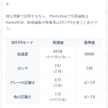
す。
雑な理解で説明するなら、Photoshopで写真編集は
1007：1
AdobeRGB、動画編集や映像系はDCI-P3を使うと良さそ
う。
DCI-P3モード
実測値
基準値
画面の明るさ
6473K
色温度
6000K
※クリックすると画像拡大
（やや赤が強い）
2.57
ガンマ
2.60
（正確）
0.72
グレーの正確さ
ΔE < 2.0
（正確）
1.73
色の正確さ
ΔE < 2.0
（やや正確）