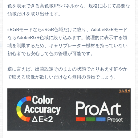
パネル
IPS
色を表示できる高色域IPSパネルから、規格に応じて必要な
領域だけを取り出せます。
コントラスト比
27インチ
60 Hz
リフレッシュレー
sRGBモードならsRGB色域だけに絞り、AdobeRGBモード
HDMI 2.0 : ～60 Hz
ト
ならAdobeRGB色域に絞り込みます。物理的に表示する領
DP 1.4 : ～60 Hz
域を制限するため、キャリブレーター機材を持っていない
応答速度
5 ms（G2G）
初心者でも安心して色の管理が可能です。
光沢
ノングレア
逆に言えば、出荷設定そのままの状態でとりあえず鮮やか
VESAマウント
100 x 100 mm
で映える映像が欲しいだけなら無用の長物でしょう。
高さ調整：130 mm
前後チルト：+23° ～ -5°
エルゴノミクス
左右スイベル：30°
ピボット：90°
色域エミュレーション
（高精度：sRGB / DCI P3 /