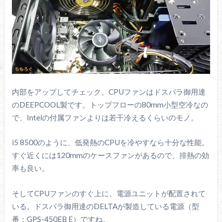
内部をアップしてチェック。CPUファンはドスパラ御用達
のDEEPCOOL製です。トップフローの80mm小型空冷なの
で、Intelの付属ファンよりは若干冷えるくらいのモノ。
i5 8500のように、低発熱のCPUを冷やすなら十分な性能。
すぐ近くには120mmのケースファンがあるので、排熱の効
率も良い。
そしてCPUファンのすぐ上に、電源ユニットが配置されて
いる。ドスパラ御用達のDELTAが製造している電源（型
番：GPS-450EB E）ですね。