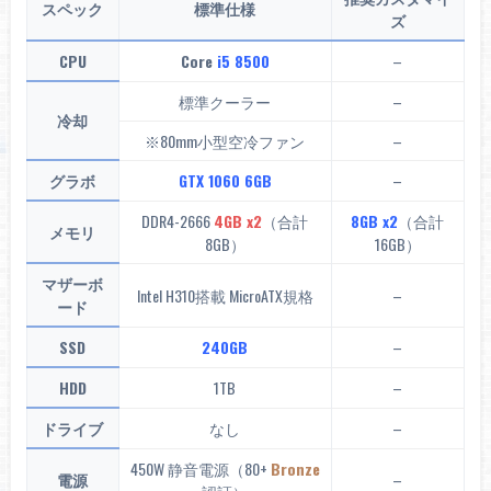
スペック
標準仕様
ズ
CPU
Core
i5 8500
–
標準クーラー
–
冷却
※80mm小型空冷ファン
–
グラボ
GTX 1060 6GB
–
DDR4-2666
4GB x2
（合計
8GB x2
（合計
メモリ
8GB）
16GB）
マザーボ
Intel H310搭載 MicroATX規格
–
ード
SSD
240GB
–
HDD
1TB
–
ドライブ
なし
–
450W 静音電源（80+
Bronze
電源
–