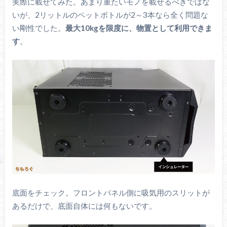
実際に載せてみた。あまり重たいモノを載せるべきではな
いが、2リットルのペットボトルが2～3本なら全く問題な
い剛性でした。
最大10kgを限度に、物置として利用できま
す
。
底面をチェック。フロントパネル側に吸気用のスリットが
あるだけで、底面自体には何もないです。