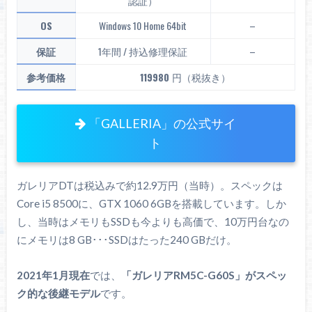
認証）
OS
Windows 10 Home 64bit
–
保証
1年間 / 持込修理保証
–
参考価格
119980
円（税抜き）
「GALLERIA」の公式サイ
ト
ガレリアDTは税込みで約12.9万円（当時）。スペックは
Core i5 8500に、GTX 1060 6GBを搭載しています。しか
し、当時はメモリもSSDも今よりも高価で、10万円台なの
にメモリは8 GB･･･SSDはたった240 GBだけ。
2021年1月現在
では、
「ガレリアRM5C-G60S」がスペッ
ク的な後継モデル
です。