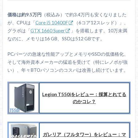
価格は約9.5万円
（税込み）で約3.4万円も安くなりました
が、CPUは「
Core i5 10400F
（6コア12スレッド）」、
グラボは「
GTX 1660 Super
」を搭載します。10万未満
なのに、メモリは16 GB、SSDは512 GBです。
PCパーツの急速な性能アップとメモリやSSDの低価格化、
そして海外資本メーカーの猛追を受けて（特にレノボが強
い）、年々BTOパソコンのコスパは改善し続けています。
Legion T550iをレビュー：採算とれてる
のかコレ？
ガレリア（フルタワー）をレビュー：マ