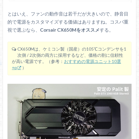
とはいえ、ファンの動作音は若干だが大きいので、静音目
的で電源をカスタマイズする価値はありますね。コスパ重
視で選ぶなら、
Corsair CX650Mをオススメ
する。
CX650Mは、ケミコン製（国産）の105℃コンデンサを1
次側 / 2次側の両方に採用するなど、価格の割に信頼性
が高い電源です。（参考：
おすすめの電源ユニット10選
+α
）