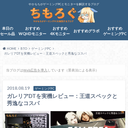
やかもちがゲーミングPCとモニターを解説するブログ
本日の
おすすめ
おすすめ
おすすめ
おすすめグラボ
セール品
WQHDモニター
4Kモニター
ゲーミングPC
HOME
BTO
ゲーミングPC
ガレリアDTを実機レビュー：王道スペックと秀逸なコスパ
当ブログは
Web広告を導入
しています（景表法による表示）
2018.08.19
ゲーミングPC
ガレリアDTを実機レビュー：王道スペックと
秀逸なコスパ