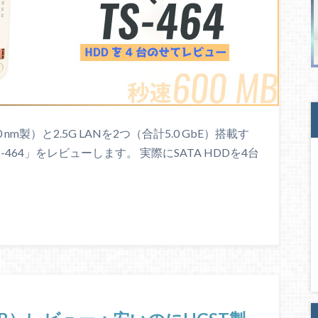
 nm製）と2.5G LANを2つ（合計5.0 GbE）搭載す
-464」をレビューします。 実際にSATA HDDを4台