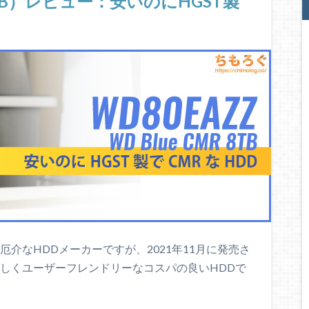
 8TB）レビュー：安いのにHGST製
とって厄介なHDDメーカーですが、2021年11月に発売さ
」は珍しくユーザーフレンドリーなコスパの良いHDDで