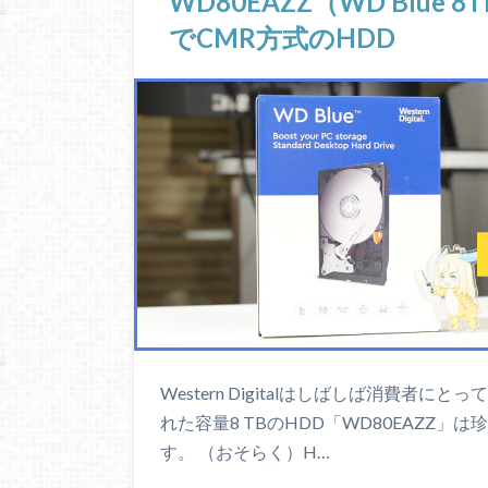
WD80EAZZ（WD Blue
でCMR方式のHDD
Western Digitalはしばしば消費者に
れた容量8 TBのHDD「WD80EAZZ
す。 （おそらく）H…