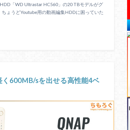
WD Ultrastar HC560」の20 TBモデルがグ
ょうどYoutube用の動画編集HDDに困っていた
：軽く600MB/sを出せる高性能4ベ