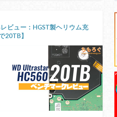
0 20TBレビュー：HGST製ヘリウム充
20TB】