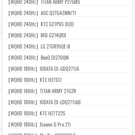
【WQHD 240Hz】TITAN ARMY P275MS
【WQHD 240Hz】AOC Q27G4ZMN/11
【WQHD 240Hz】KTC G27P6S OLED
【WQHD 240Hz】MSI G274QRX
【WQHD 240Hz】LG 27GR95QE-B
【WQHD 240Hz】BenQ EX270QM
【WQHD 180Hz】IODATA EX-GDQ271JA
【WQHD 180Hz】KTC H27S17
【WQHD 180Hz】TITAN ARMY 27G2R
【WQHD 180Hz】IODATA EX-LDQ271JAB
【WQHD 180Hz】KTC H27T22S
【WQHD 180Hz】Xiaomi G Pro 27i