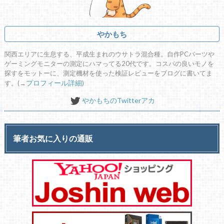
やかもち
関西エリアに生息する、平成生まれのウサトラ混合種。自作PCパーツや
ゲーミングモニターの測定にハマってる20代です。コスパの良いモノを
探すをモットーに、測定機材を使った検証レビューをブログに書いてま
す。(→
プロフィール詳細
)
やかもちのTwitterアカ
筆者お気に入りの通販