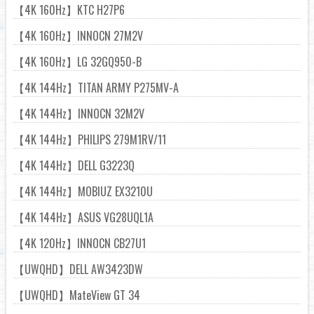
【4K 160Hz】KTC H27P6
【4K 160Hz】INNOCN 27M2V
【4K 160Hz】LG 32GQ950-B
【4K 144Hz】TITAN ARMY P275MV-A
【4K 144Hz】INNOCN 32M2V
【4K 144Hz】PHILIPS 279M1RV/11
【4K 144Hz】DELL G3223Q
【4K 144Hz】MOBIUZ EX3210U
【4K 144Hz】ASUS VG28UQL1A
【4K 120Hz】INNOCN CB27U1
【UWQHD】DELL AW3423DW
【UWQHD】MateView GT 34