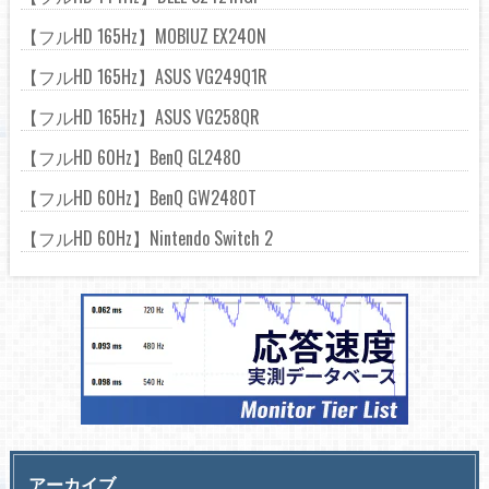
【フルHD 165Hz】MOBIUZ EX240N
【フルHD 165Hz】ASUS VG249Q1R
【フルHD 165Hz】ASUS VG258QR
【フルHD 60Hz】BenQ GL2480
【フルHD 60Hz】BenQ GW2480T
【フルHD 60Hz】Nintendo Switch 2
アーカイブ