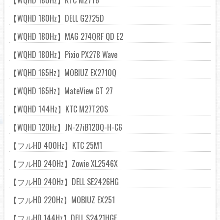
【WQHD 180Hz】KTC M27T6
【WQHD 180Hz】DELL G2725D
【WQHD 180Hz】MAG 274QRF QD E2
【WQHD 180Hz】Pixio PX278 Wave
【WQHD 165Hz】MOBIUZ EX2710Q
【WQHD 165Hz】MateView GT 27
【WQHD 144Hz】KTC M27T20S
【WQHD 120Hz】JN-27iB120Q-H-C6
【フルHD 400Hz】KTC 25M1
【フルHD 240Hz】Zowie XL2546X
【フルHD 240Hz】DELL SE2426HG
【フルHD 220Hz】MOBIUZ EX251
【フルHD 144Hz】DELL S2421HGF