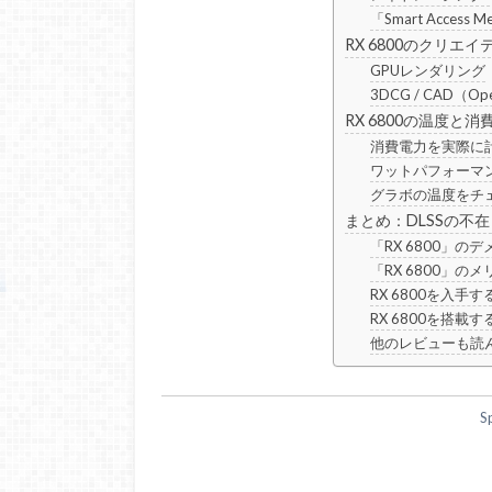
「Smart Access
RX 6800のクリエ
GPUレンダリング
3DCG / CAD（O
RX 6800の温度と消
消費電力を実際に
ワットパフォーマ
グラボの温度をチ
まとめ：DLSSの不
「RX 6800」の
「RX 6800」の
RX 6800を入手す
RX 6800を搭載す
他のレビューも読
S