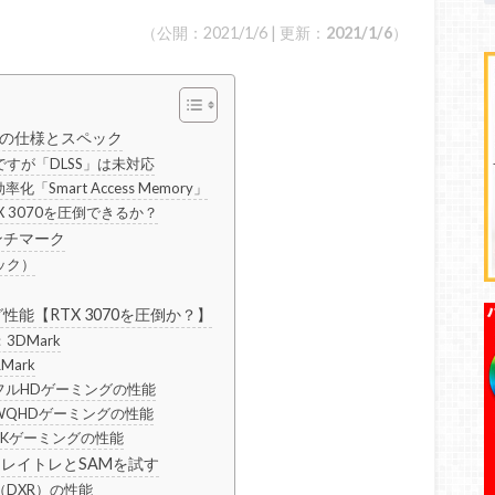
（公開：2021/1/6 | 更新：
2021/1/6
）
00」の仕様とスペック
すが「DLSS」は未対応
「Smart Access Memory」
TX 3070を圧倒できるか？
ベンチマーク
ック）
グ性能【RTX 3070を圧倒か？】
DMark
Mark
0】フルHDゲーミングの性能
0】WQHDゲーミングの性能
0】4Kゲーミングの性能
：レイトレとSAMを試す
DXR）の性能