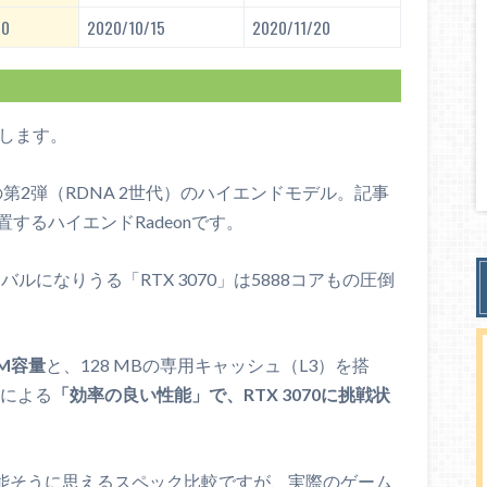
20
2020/10/15
2020/11/20
RX 6800
RTX 3070
RX 6800 XT
説します。
 2
Ampere
RDNA 2
vi」の第2弾（RDNA 2世代）のハイエンドモデル。記事
8nm
7nm
するハイエンドRadeonです。
 TSMC
製造 : Samsung
製造 : TSMC
.0 億
174.0 億
268.0 億
ルになりうる「RTX 3070」は5888コアもの圧倒
2
392
2
520
2
mm
mm
mm
0
5888
4608
AM容量
と、128 MBの専用キャッシュ（L3）を搭
クによる
「効率の良い性能」で、RTX 3070に挑戦状
184
288
高性能そうに思えるスペック比較ですが、実際のゲーム