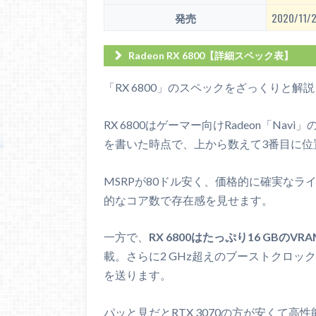
発売
2020/11/
Radeon RX 6800【詳細スペック表】
GPU
「RX 6800」のスペックをざっくりと解
世代
RDNA
RX 6800はゲーマー向けRadeon「Na
7nm
プロセス
を書いた時点で、上から数えて3番目に位置
製造 :
トランジスタ数
268
MSRPが80ドル安く、価格的に確実なライバ
ダイサイズ
520
的なコア数で存在感を見せます。
シェーダー数
384
一方で、
RX 6800はたっぷり16 GBのVR
CPUのコア数に相当
載。さらに2 GHz超えのブーストクロッ
TMU数
240
を送ります。
Texture Mapping Unitのこと
ROP数
パッと見だとRTX 3070の方が安くて