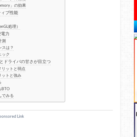
 Memory」の効果
イティブ性能
penGL処理）
費電力
計測
ンスは？
ェック
在とドライバの甘さが目立つ
デメリットと弱点
メリットと強み
る
るBTO
んでみる
ponsored Link