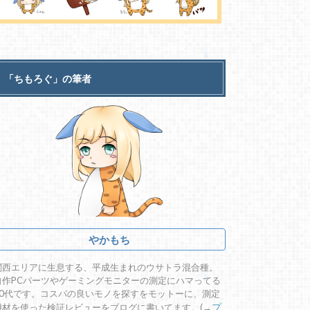
「ちもろぐ」の筆者
やかもち
関西エリアに生息する、平成生まれのウサトラ混合種。
自作PCパーツやゲーミングモニターの測定にハマってる
20代です。コスパの良いモノを探すをモットーに、測定
機材を使った検証レビューをブログに書いてます。(→
プ