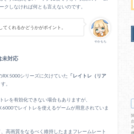
64
128
チマークしなければ何とも言えないのです。
46
72
供してくれるかどうかがポイント。
184
0
やかもち
46
72
は未対応
KB
128 KB
128 KB
のRX 5000シリーズに欠けていた
「レイトレ（リア
MB
4.0 MB
4.0 MB
ます。
0 MB
–
128.0 MB
レイトレを有効化できない場合もありますが、
gionなど、RX 6000でレイトレを使えるゲームが用意されていま
 MHz
1500 MHz
1825 MHz
 MHz
1730 MHz
2250 MHz
て、高画質をなるべく維持したままフレームレート