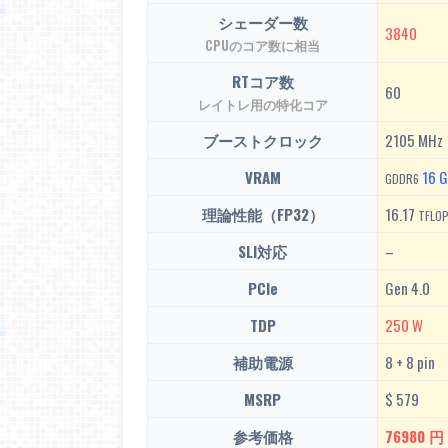
シェーダー数
3840
CPUのコア数に相当
RTコア数
60
レイトレ用の特化コア
ブーストクロック
2105 MHz
VRAM
16 
GDDR6
理論性能（FP32）
16.17
TFLO
SLI対応
–
PCIe
Gen 4.0
TDP
250 W
補助電源
8 + 8 pin
MSRP
$ 579
参考価格
76980 円