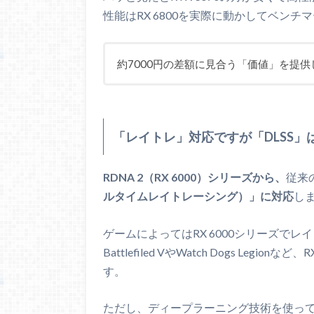
96
Render Output Unitのこと
性能はRX 6800を実際に動かしてベン
演算ユニット数
60
Tensorコア数
約7000円の差額に見合う「価値」を提
0
機械学習向けの特化コア
RTコア数
60
レイトレ用の特化コア
「レイトレ」対応ですが「DLSS」
L1キャッシュ
128 
演算ユニットあたり
RDNA 2（RX 6000）シリーズから、
従来
L2キャッシュ
4.0 
ルタイムレイトレーシング）」に対応
し
コア全体で共有
L3キャッシュ
128.
ゲームによってはRX 6000シリーズで
コア全体で共有
Battlefiled VやWatch Dogs Le
クロック周波数
1700
す。
ブーストクロック
2105
ただし、ディープラーニング技術を使っ