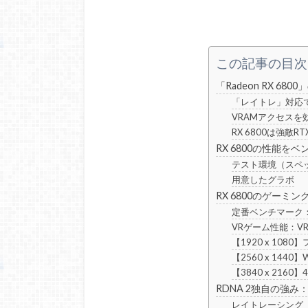
この記事の目次
「Radeon RX 68
「レイトレ」対応で
VRAMアクセスを効率化
RX 6800は強敵R
RX 6800の性能を
テスト環境（スペ
用意したグラボ
RX 6800のゲーミン
定番ベンチマーク：3
VRゲーム性能：VR
【1920 x 108
【2560 x 144
【3840 x 216
RDNA 2独自の強み
レイトレーシング（