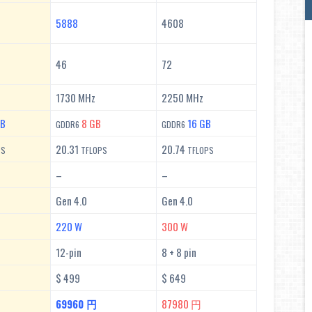
5888
4608
46
72
1730 MHz
2250 MHz
GB
8 GB
16 GB
GDDR6
GDDR6
20.31
20.74
PS
TFLOPS
TFLOPS
–
–
Gen 4.0
Gen 4.0
220 W
300 W
12-pin
8 + 8 pin
$ 499
$ 649
69960 円
87980 円