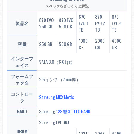
スペックをざっくりと解説
870
870
870
870 EVO
870 EVO
製品名
EVO 1
EVO 2
EVO 4
250 GB
500 GB
TB
TB
TB
1000
2000
4000
容量
250 GB
500 GB
GB
GB
GB
インターフ
SATA 3.0（6 Gbps）
ェイス
フォームフ
2.5インチ（7 mm厚）
ァクタ
コントロー
Samsung MKX Metis
ラ
NAND
Samsung
128層 3D TLC NAND
Samsung LPDDR4
DRAM
1024
2048
4096