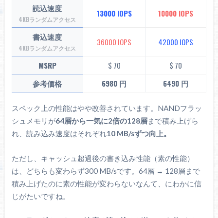
読込速度
13000 IOPS
10000 IOPS
4KBランダムアクセス
書込速度
36000 IOPS
42000 IOPS
4KBランダムアクセス
MSRP
$ 70
$ 70
参考価格
6980 円
6490 円
スペック上の性能はやや改善されています。NANDフラッ
シュメモリが
64層から一気に2倍の128層
まで積み上げら
れ、読み込み速度はそれぞれ
10 MB/sずつ向上。
ただし、キャッシュ超過後の書き込み性能（素の性能）
は、どちらも変わらず300 MB/sです。64層 → 128層まで
積み上げたのに素の性能が変わらないなんて、にわかに信
じがたいですね。