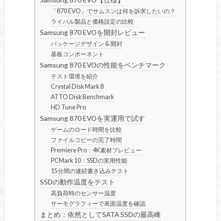
「870 EVO」でサムスンは何を訴求したいの？
ライバル製品と価格設定の比較
Samsung 870 EVOを開封レビュー
パッケージデザイン & 開封
基板コンポーネント
Samsung 870 EVOの性能をベンチマーク
テスト環境を紹介
Crystal Disk Mark 8
ATTO Disk Benchmark
HD Tune Pro
Samsung 870 EVOを実運用で試す
ゲームのロード時間を比較
ファイルコピーの完了時間
Premiere Pro：4K素材プレビュー
PCMark 10：SSDの実用性能
15分間の連続書き込みテスト
SSDの動作温度をテスト
高負荷時のセンサー温度
サーモグラフィーで表面温度を確認
まとめ：依然としてSATA SSDの最高峰