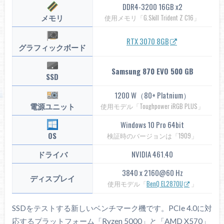
DDR4-3200 16GB x2
メモリ
使用メモリ「G.Skill Trident Z C16」
RTX 3070 8GB
グラフィックボード
Samsung 870 EVO 500 GB
SSD
1200 W（80+ Platnium）
電源ユニット
使用モデル「Toughpower iRGB PLUS」
Windows 10 Pro 64bit
OS
検証時のバージョンは「1909」
ドライバ
NVIDIA 461.40
3840 x 2160@60 Hz
ディスプレイ
使用モデル「
BenQ EL2870U
」
SSDをテストする新しいベンチマーク機です。PCIe 4.0に対
応するプラットフォーム「Ryzen 5000」と「AMD X570」