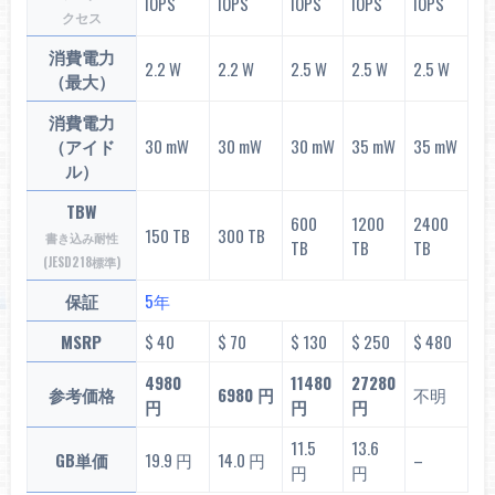
IOPS
IOPS
IOPS
IOPS
IOPS
クセス
消費電力
2.2 W
2.2 W
2.5 W
2.5 W
2.5 W
（最大）
消費電力
（アイド
30 mW
30 mW
30 mW
35 mW
35 mW
ル）
TBW
600
1200
2400
150 TB
300 TB
書き込み耐性
TB
TB
TB
(JESD218標準)
保証
5年
MSRP
$ 40
$ 70
$ 130
$ 250
$ 480
4980
11480
27280
参考価格
6980 円
不明
円
円
円
11.5
13.6
GB単価
19.9 円
14.0 円
–
円
円