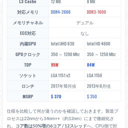
L3 Cache
12 MB
8 MB
対応メモリ
DDR4-2666
DDR3-1600
メモリチャネル
デュアル
ECC対応
なし
内蔵GPU
Intel UHD 630
Intel HD 4600
GPUクロック
350 ～ 1200 Mhz
350 ～ 1250 Mhz
TDP
95W
84W
ソケット
LGA 1151 v2
LGA 1150
ロンチ
2017年10月頃
2013年6月頃
MSRP
$ 370
$ 350
仕様を比較して何が違うのかを確認しておきます。製造プ
ロセスは22nmから14nm++（約12nm）にまで微細化さ
れ、
コア数は50%増の6コア / 12スレッド
へ。CPU側で対