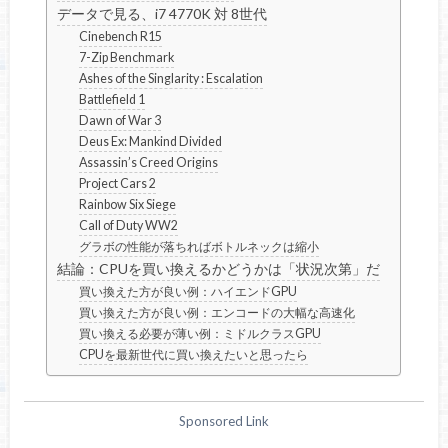
データで見る、i7 4770K 対 8世代
Cinebench R15
7-Zip Benchmark
Ashes of the Singlarity : Escalation
Battlefield 1
Dawn of War 3
Deus Ex: Mankind Divided
Assassin’s Creed Origins
Project Cars 2
Rainbow Six Siege
Call of Duty WW2
グラボの性能が落ちればボトルネックは縮小
結論：CPUを買い換えるかどうかは「状況次第」だ
買い換えた方が良い例：ハイエンドGPU
買い換えた方が良い例：エンコードの大幅な高速化
買い換える必要が薄い例：ミドルクラスGPU
CPUを最新世代に買い換えたいと思ったら
Sponsored Link