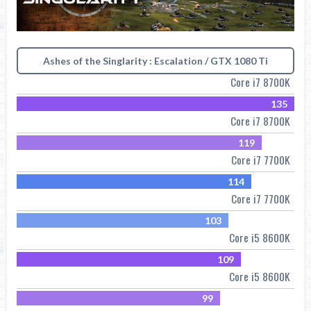
Ashes of the Singlarity : Escalation / GTX 1080 Ti
Core i7 8700K
135
Core i7 8700K
119
Core i7 7700K
114
Core i7 7700K
103
Core i5 8600K
109
Core i5 8600K
99