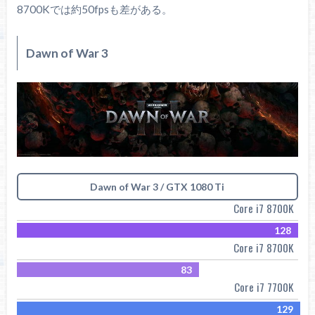
8700Kでは約50fpsも差がある。
Dawn of War 3
Dawn of War 3 / GTX 1080 Ti
Core i7 8700K
128
Core i7 8700K
83
Core i7 7700K
129