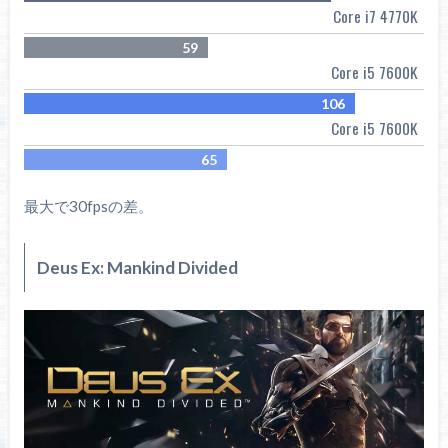
Core i7 4770K
59
Core i5 7600K
106
Core i5 7600K
65
最大で30fpsの差。
Deus Ex: Mankind Divided