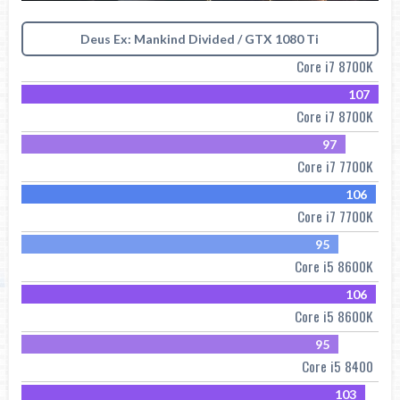
Deus Ex: Mankind Divided / GTX 1080 Ti
Core i7 8700K
107
Core i7 8700K
97
Core i7 7700K
106
Core i7 7700K
95
Core i5 8600K
106
Core i5 8600K
95
Core i5 8400
103