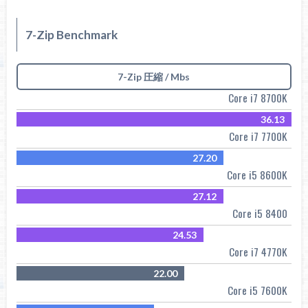
7-Zip Benchmark
7-Zip 圧縮 / Mbs
Core i7 8700K
36.13
Core i7 7700K
27.20
Core i5 8600K
27.12
Core i5 8400
24.53
Core i7 4770K
22.00
Core i5 7600K