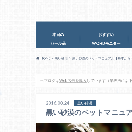
本日の
おすすめ
セール品
WQHDモニター
HOME
黒い砂漠
黒い砂漠のペットマニュアル【基本から
当ブログは
Web広告を導入
しています（景表法によ
2016.08.24
黒い砂漠
黒い砂漠のペットマニュ