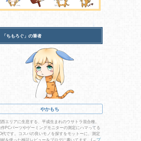
「ちもろぐ」の筆者
やかもち
関西エリアに生息する、平成生まれのウサトラ混合種。
自作PCパーツやゲーミングモニターの測定にハマってる
20代です。コスパの良いモノを探すをモットーに、測定
機材を使った検証レビューをブログに書いてます。(→
プ