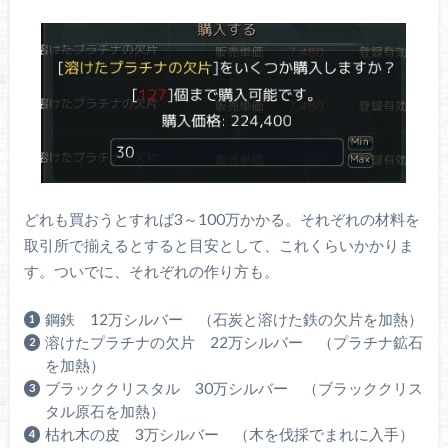
どれも買おうとすれば3～100万かかる。それぞれの材料を
取引所で揃えるとすると目安として、これくらいかかりま
す。ついでに、それぞれの作り方も。
鋼鉄 12万シルバー （石炭と溶けた鉄の欠片を加熱）
溶けたプラチナの欠片 22万シルバー （プラチナ鉱石
を加熱）
ブラッククリスタル 30万シルバー （ブラッククリス
タル原石を加熱）
枯れ木の皮 3万シルバー （木を伐採でまれに入手）