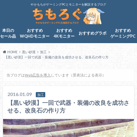
やかもちがゲーミングPCとモニターを解説するブログ
本日の
おすすめ
おすすめ
おすすめ
おすすめグラボ
セール品
WQHDモニター
4Kモニター
ゲーミングPC
HOME
黒い砂漠
加工
【黒い砂漠】一回で武器・装備の改良を成功させる、改良石の作り方
当ブログは
Web広告を導入
しています（景表法による表示）
2016.01.09
加工
【黒い砂漠】一回で武器・装備の改良を成功さ
せる、改良石の作り方