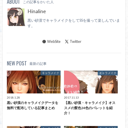
ABOUT
この記事をかいた人
Hinaline
黒い砂漠でキャラメイクをしてSSを撮って楽しんでいま
す。
WebSite
Twitter
NEW POST
最新の記事
キャラメイク
キャラメイク
2018.1.28
2017.11.13
黒い砂漠のキャラメイクデータを
【黒い砂漠・キャラメイク】オス
無料で配布している記事まとめ
スメの髪色24色のパレットを紹
介！