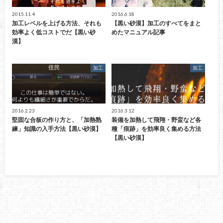
2015.11.4
2016.6.18
加工レベルを上げる方法、それも
【黒い砂漠】加工のすべてをまと
効率よく低コストでだ【黒い砂
めたマニュアル記事
漠】
加工
加工
2016.2.23
2016.3.12
堅固な合板の作り方と、「加熱熟
装備を加熱して飛翔・野蛮など各
練」知識の入手方法【黒い砂漠】
種「痕跡」を効率良く集める方法
【黒い砂漠】