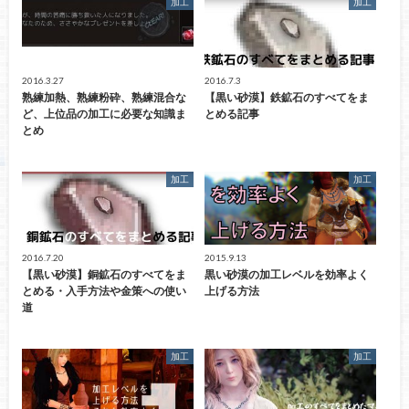
加工
加工
2016.3.27
2016.7.3
熟練加熱、熟練粉砕、熟練混合な
【黒い砂漠】鉄鉱石のすべてをま
ど、上位品の加工に必要な知識ま
とめる記事
とめ
加工
加工
2016.7.20
2015.9.13
【黒い砂漠】銅鉱石のすべてをま
黒い砂漠の加工レベルを効率よく
とめる・入手方法や金策への使い
上げる方法
道
加工
加工