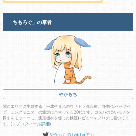
「ちもろぐ」の筆者
やかもち
関西エリアに生息する、平成生まれのウサトラ混合種。自作PCパーツや
ゲーミングモニターの測定にハマってる20代です。コスパの良いモノを
探すをモットーに、測定機材を使った検証レビューをブログに書いてま
す。(→
プロフィール詳細
)
やかもちのTwitterアカ