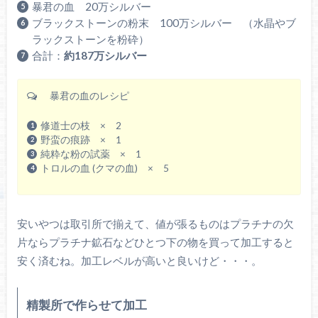
暴君の血 20万シルバー
ブラックストーンの粉末 100万シルバー （水晶やブ
ラックストーンを粉砕）
合計：
約187万シルバー
暴君の血のレシピ
修道士の枝 × 2
野蛮の痕跡 × 1
純粋な粉の試薬 × 1
トロルの血 (クマの血) × 5
安いやつは取引所で揃えて、値が張るものはプラチナの欠
片ならプラチナ鉱石などひとつ下の物を買って加工すると
安く済むね。加工レベルが高いと良いけど・・・。
精製所で作らせて加工