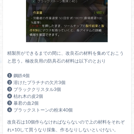
精製所ができるまでの間に、改良石の材料を集めておこう
と思う。極改良用の防具石の材料は以下のとおり
鋼鉄4個
溶けたプラチナの欠片3個
ブラッククリスタル3個
枯れ木の皮2個
暴君の血2個
ブラックストーンの粉末40個
改良石は10個作らなければならないので上の材料をそれぞ
れ×10して買うなり採集、作るなりしないといけない。