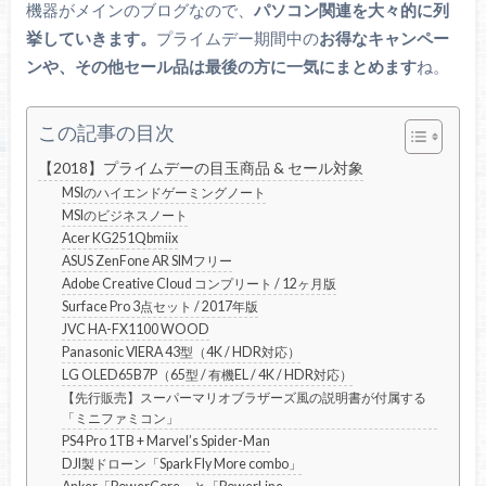
機器がメインのブログなので、
パソコン関連を大々的に列
挙していきます。
プライムデー期間中の
お得なキャンペー
ンや、その他セール品は最後の方に一気にまとめます
ね。
この記事の目次
【2018】プライムデーの目玉商品 & セール対象
MSIのハイエンドゲーミングノート
MSIのビジネスノート
Acer KG251Qbmiix
ASUS ZenFone AR SIMフリー
Adobe Creative Cloud コンプリート / 12ヶ月版
Surface Pro 3点セット / 2017年版
JVC HA-FX1100 WOOD
Panasonic VIERA 43型（4K / HDR対応）
LG OLED65B7P（65型 / 有機EL / 4K / HDR対応）
【先行販売】スーパーマリオブラザーズ風の説明書が付属する
「ミニファミコン」
PS4 Pro 1TB + Marvel’s Spider-Man
DJI製ドローン「Spark Fly More combo」