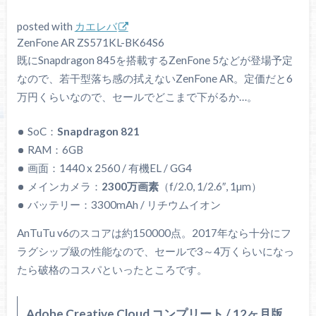
posted with
カエレバ
ZenFone AR ZS571KL-BK64S6
既にSnapdragon 845を搭載するZenFone 5などが登場予定
なので、若干型落ち感の拭えないZenFone AR。定価だと6
万円くらいなので、セールでどこまで下がるか…。
SoC：
Snapdragon 821
RAM：6GB
画面：1440 x 2560 / 有機EL / GG4
メインカメラ：
2300万画素
（f/2.0, 1/2.6″, 1µm）
バッテリー：3300mAh / リチウムイオン
AnTuTu v6のスコアは約150000点。2017年なら十分にフ
ラグシップ級の性能なので、セールで3～4万くらいになっ
たら破格のコスパといったところです。
Adobe Creative Cloud コンプリート / 12ヶ月版