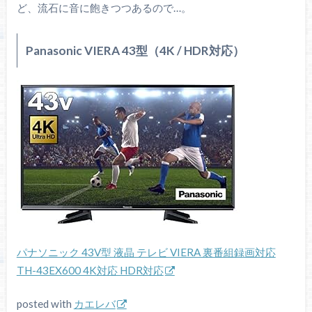
ど、流石に音に飽きつつあるので…。
Panasonic VIERA 43型（4K / HDR対応）
パナソニック 43V型 液晶 テレビ VIERA 裏番組録画対応
TH-43EX600 4K対応 HDR対応
posted with
カエレバ