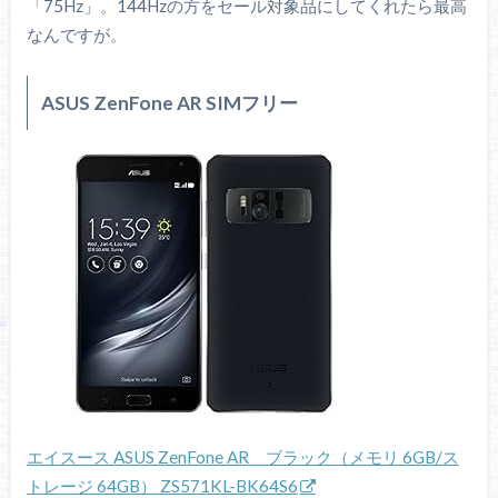
「75Hz」。144Hzの方をセール対象品にしてくれたら最高
なんですが。
ASUS ZenFone AR SIMフリー
エイスース ASUS ZenFone AR ブラック（メモリ 6GB/ス
トレージ 64GB） ZS571KL-BK64S6