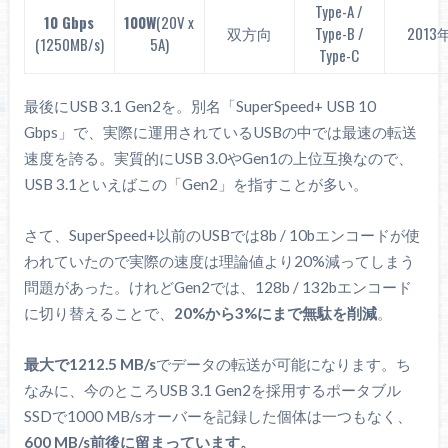
Type-A /
10 Gbps
100W
(20V x
双方向
Type-B /
2013
(1250MB/s)
5A)
Type-C
最後にUSB 3.1 Gen2を。別名「SuperSpeed+ USB 10
Gbps」で、実際に運用されているUSBの中では最速の転送
速度を誇る。実質的にUSB 3.0やGen1の上位互換なので、
USB 3.1といえばこの「Gen2」を指すことが多い。
さて、SuperSpeed+以前のUSBでは8b / 10bエンコードが使
われていたので実際の速度は理論値より20%減ってしまう
問題があった。けれどGen2では、128b / 132bエンコード
に切り替えることで、
20%から3%にまで無駄を削減
。
最大で1212.5 MB/s
でデータの転送が可能になります。ち
なみに、今のところUSB 3.1 Gen2を採用するポータブル
SSDで1000 MB/sオーバーを記録した個体は一つもなく、
600 MB/s前後に留まっています。