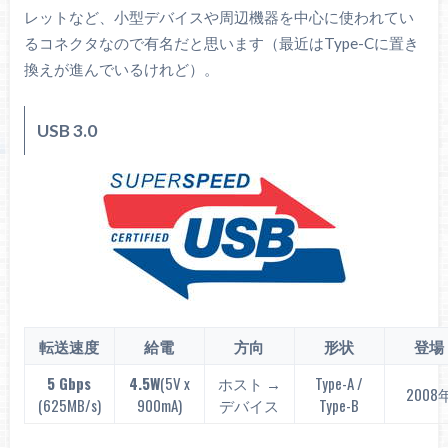
レットなど、小型デバイスや周辺機器を中心に使われてい
るコネクタなので有名だと思います（最近はType-Cに置き
換えが進んでいるけれど）。
USB 3.0
転送速度
給電
方向
形状
登場
5 Gbps
4.5W
(5V x
ホスト →
Type-A /
2008
(625MB/s)
900mA)
デバイス
Type-B