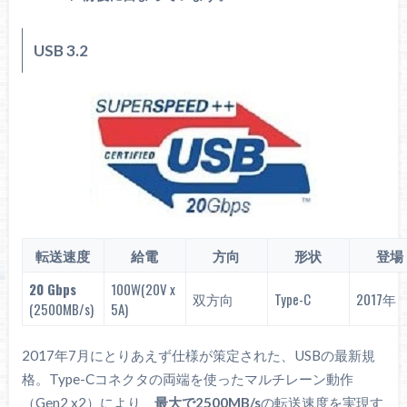
USB 3.2
転送速度
給電
方向
形状
登場
20 Gbps
100W(20V x
双方向
Type-C
2017年
(2500MB/s)
5A)
2017年7月にとりあえず仕様が策定された、USBの最新規
格。Type-Cコネクタの両端を使ったマルチレーン動作
（Gen2 x2）により、
最大で2500MB/s
の転送速度を実現す