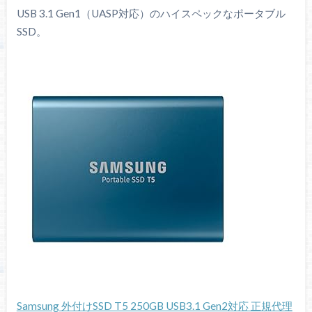
USB 3.1 Gen1（UASP対応）のハイスペックなポータブル
SSD。
Samsung 外付けSSD T5 250GB USB3.1 Gen2対応 正規代理