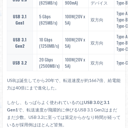
(625MB/s)
900mA)
デバイス
Type-B
Type-A
USB 3.1
5 Gbps
100W(20V x
双方向
Type-B
Gen1
(625MB/s)
5A)
Type-C
Type-A
USB 3.1
10 Gbps
100W(20V x
双方向
Type-B
Gen2
(1250MB/s)
5A)
Type-C
20 Gbps
100W(20V x
USB 3.2
双方向
Type-C
(2500MB/s)
5A)
USBは誕生してから20年で、転送速度が約1667倍、給電能
力は40倍にまで進化した。
しかし、もっぱらよく使われているのは
USB 3.0と3.1
Gen1
で、転送速度が飛躍的に伸びるUSB 3.1 Gen2はまだ
まだ少数。USB 3.2に至っては策定からかなり時間が経って
いるが採用例はほとんど皆無。