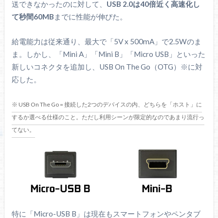
送できなかったのに対して、
USB 2.0は40倍近く高速化し
て秒間60MB
までに性能が伸びた。
給電能力は従来通り、最大で「5V x 500mA」で2.5Wのま
ま。しかし、「Mini A」「Mini B」「Micro USB」といった
新しいコネクタを追加し、USB On The Go（OTG）※に対
応した。
※ USB On The Go = 接続した2つのデバイスの内、どちらを「ホスト」に
するか選べる仕様のこと。ただし利用シーンが限定的なのであまり流行っ
てない。
特に「Micro-USB B」は現在もスマートフォンやペンタブ