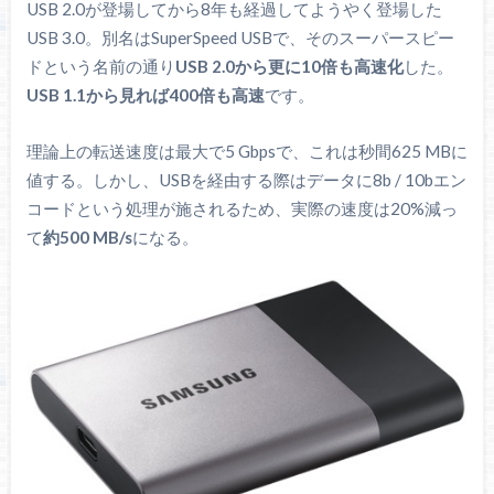
USB 2.0が登場してから8年も経過してようやく登場した
USB 3.0。別名はSuperSpeed USBで、そのスーパースピー
ドという名前の通り
USB 2.0から更に10倍も高速化
した。
USB 1.1から見れば400倍も高速
です。
理論上の転送速度は最大で5 Gbpsで、これは秒間625 MBに
値する。しかし、USBを経由する際はデータに8b / 10bエン
コードという処理が施されるため、実際の速度は20%減っ
て
約500 MB/s
になる。