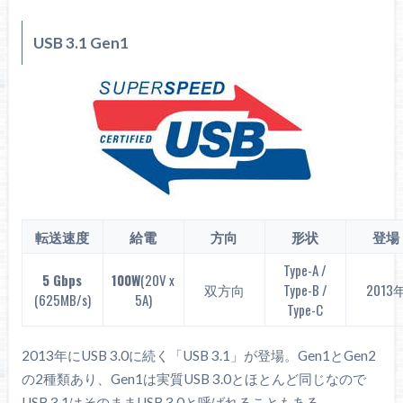
USB 3.1 Gen1
転送速度
給電
方向
形状
登場
Type-A /
5 Gbps
100W
(20V x
双方向
Type-B /
2013
(625MB/s)
5A)
Type-C
2013年にUSB 3.0に続く「USB 3.1」が登場。Gen1とGen2
の2種類あり、Gen1は実質USB 3.0とほとんど同じなので
USB 3.1はそのままUSB 3.0と呼ばれることもある。