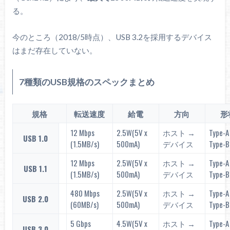
る。
今のところ（2018/5時点）、USB 3.2を採用するデバイス
はまだ存在していない。
7種類のUSB規格のスペックまとめ
規格
転送速度
給電
方向
形
12 Mbps
2.5W(5V x
ホスト →
Type-A
USB 1.0
(1.5MB/s)
500mA)
デバイス
Type-B
12 Mbps
2.5W(5V x
ホスト →
Type-A
USB 1.1
(1.5MB/s)
500mA)
デバイス
Type-B
480 Mbps
2.5W(5V x
ホスト →
Type-A
USB 2.0
(60MB/s)
500mA)
デバイス
Type-B
5 Gbps
4.5W(5V x
ホスト →
Type-A
USB 3.0