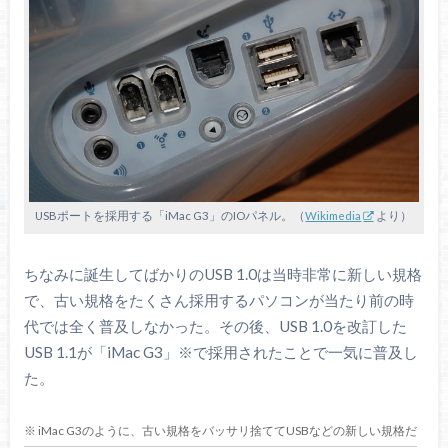
USBポートを採用する「iMac G3」のIOパネル。（
Wikimedia
より）
ちなみに誕生してばかりのUSB 1.0は当時非常に新しい規格
で、古い規格をたくさん採用するパソコンが当たり前の時
代では全く普及しなかった。その後、USB 1.0を改訂した
USB 1.1が「iMac G3」※で採用されたことで一気に普及し
た。
※ iMac G3のように、古い規格をバッサリ捨ててUSBなどの新しい規格だ