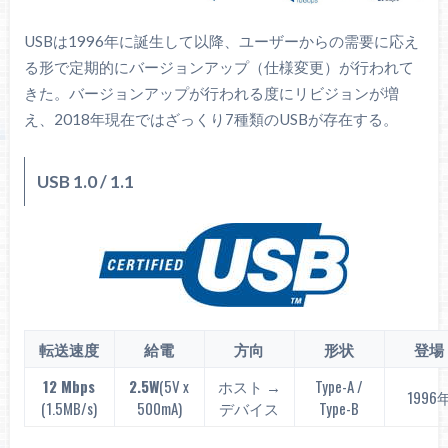
USBは1996年に誕生して以降、ユーザーからの需要に応え
る形で定期的にバージョンアップ（仕様変更）が行われて
きた。バージョンアップが行われる度にリビジョンが増
え、2018年現在ではざっくり7種類のUSBが存在する。
USB 1.0 / 1.1
転送速度
給電
方向
形状
登場
12 Mbps
2.5W
(5V x
ホスト →
Type-A /
1996
(1.5MB/s)
500mA)
デバイス
Type-B