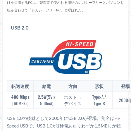
けを採用するPCは、製造業で使われる用語のレガシーフリーとパソコンを
組み合わせて「レガシーフリーPC」と呼ばれた。
USB 2.0
転送速度
給電
方向
形状
登場
480 Mbps
2.5W
(5V x
ホスト →
Type-A /
2000
(60MB/s)
500mA)
デバイス
Type-B
USB 1.0の後継として2000年にUSB 2.0が登場。別名はHi-
Speed USBで、USB 1.0が1秒間あたりわずか1.5MBしか転