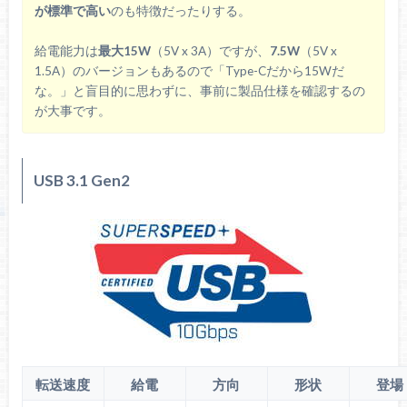
が標準で高い
のも特徴だったりする。
給電能力は
最大15W
（5V x 3A）ですが、
7.5W
（5V x
1.5A）のバージョンもあるので「Type-Cだから15Wだ
な。」と盲目的に思わずに、事前に製品仕様を確認するの
が大事です。
USB 3.1 Gen2
転送速度
給電
方向
形状
登場