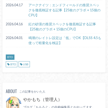
2026.04.17
アークナイツ：エンドフィールドの推奨スペッ
クを徹底検証する記事【25枚のグラボ + 15個の
CPU】
2026.04.16
紅の砂漠の推奨スペックを徹底検証する記事
【25枚のグラボ + 15個のCPU】
2026.04.01
鳴潮のレイトレ設定は「低」でOK【DLSS 4.5も
使って軽量化を検証】
BTO
BTO
USB
ABOUT
この記事をかいた人
やかもち（管理人）
ブログ「ちもろぐ」の自称編集長とかやってます。