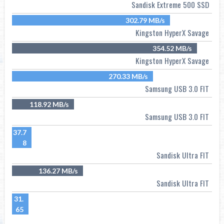
Sandisk Extreme 500 SSD
302.79 MB/s
Kingston HyperX Savage
354.52 MB/s
Kingston HyperX Savage
270.33 MB/s
Samsung USB 3.0 FIT
118.92 MB/s
Samsung USB 3.0 FIT
37.7
8
Sandisk Ultra FIT
136.27 MB/s
Sandisk Ultra FIT
31.
65