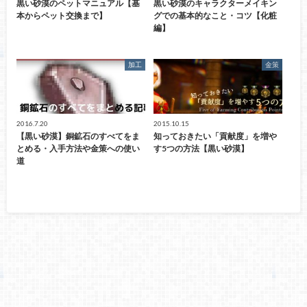
黒い砂漠のペットマニュアル【基
黒い砂漠のキャラクターメイキン
本からペット交換まで】
グでの基本的なこと・コツ【化粧
編】
加工
金策
2016.7.20
2015.10.15
【黒い砂漠】銅鉱石のすべてをま
知っておきたい「貢献度」を増や
とめる・入手方法や金策への使い
す5つの方法【黒い砂漠】
道