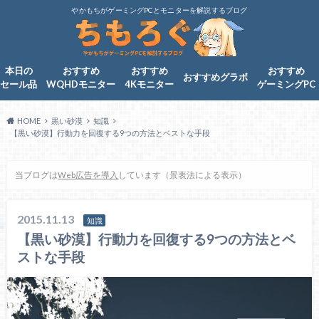
やかもちがゲーミングPCとモニターを解説するブログ
本日の
おすすめ
おすすめ
おすすめ
おすすめグラボ
セール品
WQHDモニター
4Kモニター
ゲーミングPC
HOME
黒い砂漠
知識
【黒い砂漠】行動力を回復する9つの方法とベストな手段
当ブログは
Web広告を導入
しています（景表法による表示）
2015.11.13
知識
【黒い砂漠】行動力を回復する9つの方法とベ
ストな手段