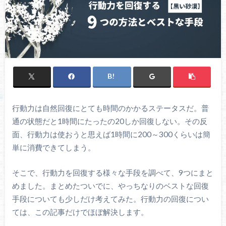
行動力は自然回復にとても時間のかかるステータスだ。普
通の状態だと1時間にたったの20しか回復しない。その反
面、行動力は使おうと思えば1時間に200～300くらいは簡
単に消費できてしまう。
そこで、行動力を回復する様々な手段を調べて、9つにまと
めました。まとめたついでに、やっちなりのベストな回復
手段についても少しだけ考えてみた。行動力の回復につい
ては、この記事だけでほぼ解決します。