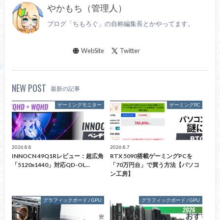
やかもち（管理人）
ブログ「ちもろぐ」の自称編集長とかやってます。
WebSite
Twitter
NEW POST
最新の記事
ゲーミングモニター
ゲーミングPC
2026.8.8
2026.8.7
INNOCN 49Q1Rレビュー：超広角
RTX 5090搭載ゲーミングPCを
「5120x1440」対応QD-OL…
「70万円台」で買う方法【パソコ
ン工房】
グラフィックボード / GPU
グラフィックボード / GPU