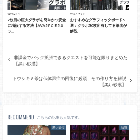
2026.8.1
2026.7.29
2枚目の巨大グラボを簡単かつ安全
おすすめなグラフィックボード5
に増設する方法【AVA5 PCIE 5.0
選：グラボ50枚所有してる筆者が
ラ…
解説
非課金でバッグ拡張できるクエストを可能な限りまとめた
【黒い砂漠】
トウシキミ茶は低体温症の回復に必須、その作り方を解説
【黒い砂漠】
RECOMMEND
こちらの記事も人気です。
黒い砂漠
知識