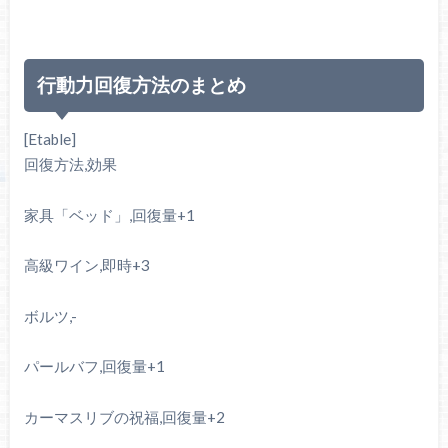
行動力回復方法のまとめ
[Etable]
回復方法,効果
家具「ベッド」,回復量+1
高級ワイン,即時+3
ボルツ,-
パールバフ,回復量+1
カーマスリブの祝福,回復量+2