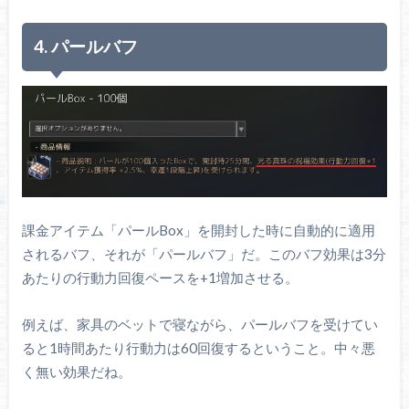
4. パールバフ
課金アイテム「パールBox」を開封した時に自動的に適用
されるバフ、それが「パールバフ」だ。このバフ効果は3分
あたりの行動力回復ペースを+1増加させる。
例えば、家具のベットで寝ながら、パールバフを受けてい
ると1時間あたり行動力は60回復するということ。中々悪
く無い効果だね。