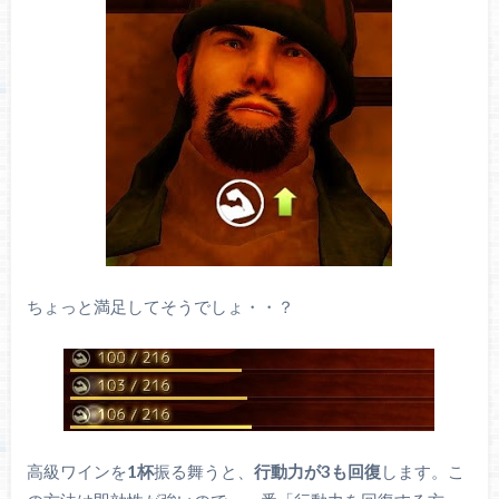
ちょっと満足してそうでしょ・・？
高級ワインを
1杯
振る舞うと、
行動力が3も回復
します。こ