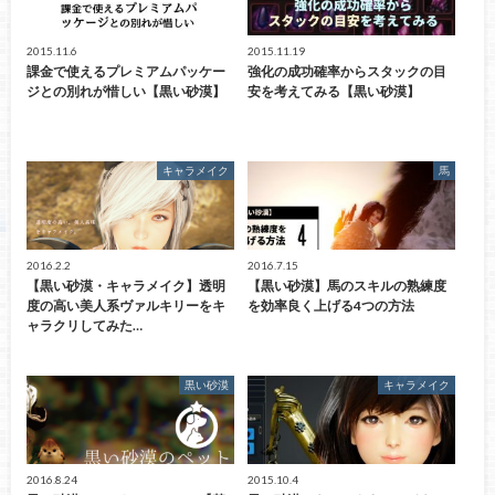
2015.11.6
2015.11.19
課金で使えるプレミアムパッケー
強化の成功確率からスタックの目
ジとの別れが惜しい【黒い砂漠】
安を考えてみる【黒い砂漠】
キャラメイク
馬
2016.2.2
2016.7.15
【黒い砂漠・キャラメイク】透明
【黒い砂漠】馬のスキルの熟練度
度の高い美人系ヴァルキリーをキ
を効率良く上げる4つの方法
ャラクリしてみた…
黒い砂漠
キャラメイク
2016.8.24
2015.10.4