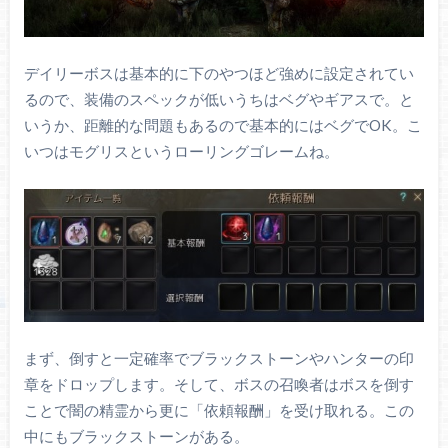
デイリーボスは基本的に下のやつほど強めに設定されてい
るので、装備のスペックが低いうちはベグやギアスで。と
いうか、距離的な問題もあるので基本的にはベグでOK。こ
いつはモグリスというローリングゴレームね。
まず、倒すと一定確率でブラックストーンやハンターの印
章をドロップします。そして、ボスの召喚者はボスを倒す
ことで闇の精霊から更に「依頼報酬」を受け取れる。この
中にもブラックストーンがある。