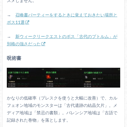
スメしません。
→
召喚書パーティーをするときに覚えておきたい場所と
ボス11選
→
新ウィークリークエストのボス「古代のプトルム」が
別格の強さだった
呪術書
かなりの低確率（プレスクを使うと大幅に改善）で、カル
フェオン地域のモンスターは「古代遺跡の結晶欠片」。メ
ディア地域は「禁忌の書類」。バレンシア地域は「古語で
記録された巻物」を落とします。