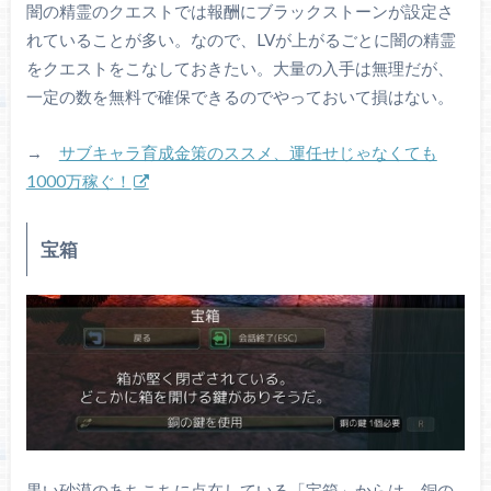
闇の精霊のクエストでは報酬にブラックストーンが設定さ
れていることが多い。なので、LVが上がるごとに闇の精霊
をクエストをこなしておきたい。大量の入手は無理だが、
一定の数を無料で確保できるのでやっておいて損はない。
→
サブキャラ育成金策のススメ、運任せじゃなくても
1000万稼ぐ！
宝箱
黒い砂漠のあちこちに点在している「宝箱」からは、銅の