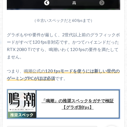
（※古いスペックだと60 fpsまで）
グラボもやや要件が厳しく、2世代以上前のグラフィックボ
ードがすべて120 fps非対応です。かつてハイエンドだった
RTX 2080 Tiですら、鳴潮いわく120 fpsの要件を満たして
ません。
つまり、
鳴潮公式の
120 fpsモードを使うには新しい世代の
ゲーミングPCがほぼ必須
です。
「鳴潮」の推奨スペックをガチで検証
【グラボ別fps】