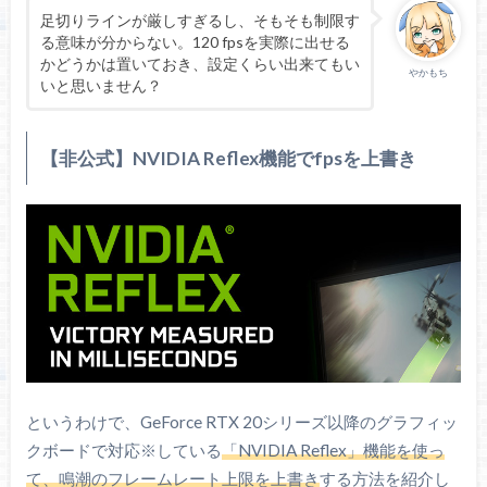
足切りラインが厳しすぎるし、そもそも制限す
る意味が分からない。120 fpsを実際に出せる
かどうかは置いておき、設定くらい出来てもい
やかもち
いと思いません？
【非公式】NVIDIA Reflex機能でfpsを上書き
というわけで、GeForce RTX 20シリーズ以降のグラフィッ
クボードで対応※している
「NVIDIA Reflex」機能を使っ
て、鳴潮のフレームレート上限を上書き
する方法を紹介し