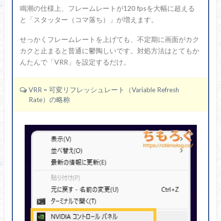
鳴潮の仕様上、フレームレートが120 fpsを大幅に超える
と「スタッター（コマ落ち）」が増えます。
せっかくフレームレートを上げても、不定期に画面がカク
カクと止まると普通に鬱陶しいです。対処方法はとてもか
んたんで「VRR」を設定するだけ。
VRR = 可変リフレッシュレート（Variable Refresh
Rate）の略称