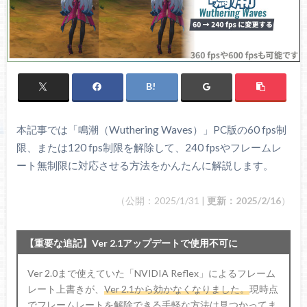
本記事では「鳴潮（Wuthering Waves）」PC版の60 fps制
限、または120 fps制限を解除して、240 fpsやフレームレ
ート無制限に対応させる方法をかんたんに解説します。
（公開：2025/1/31 |
更新：2025/2/16
）
【重要な追記】Ver 2.1アップデートで使用不可に
Ver 2.0まで使えていた「NVIDIA Reflex」によるフレーム
レート上書きが、
Ver 2.1から効かなくなりました。
現時点
でフレームレートを解除できる手軽な方法は見つかってま