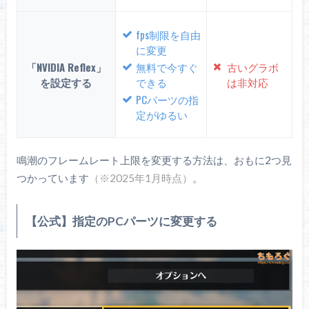
fps制限を自由
に変更
「NVIDIA Reflex」
無料で今すぐ
古いグラボ
を設定する
できる
は非対応
PCパーツの指
定がゆるい
鳴潮のフレームレート上限を変更する方法は、おもに2つ見
つかっています
（※2025年1月時点）
。
【公式】指定のPCパーツに変更する