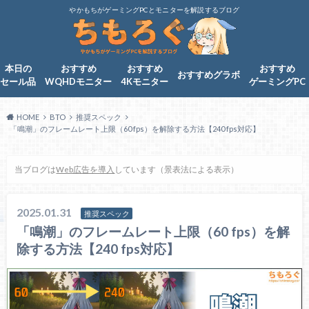
やかもちがゲーミングPCとモニターを解説するブログ
本日の
おすすめ
おすすめ
おすすめ
おすすめグラボ
セール品
WQHDモニター
4Kモニター
ゲーミングPC
HOME
BTO
推奨スペック
「鳴潮」のフレームレート上限（60 fps）を解除する方法【240 fps対応】
当ブログは
Web広告を導入
しています（景表法による表示）
2025.01.31
推奨スペック
「鳴潮」のフレームレート上限（60 fps）を解
除する方法【240 fps対応】