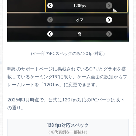
（※一部のPCスペックのみ120 fps対応）
鳴潮のサポートページに掲載されているCPUとグラボを搭
載しているゲーミングPCに限り、ゲーム画面の設定からフ
レームレートを「120 fps」に変更できます。
2025年1月時点で、公式に120 fps対応のPCパーツは以下
の通り。
120 fps対応スペック
（※代表例を一部抜粋）