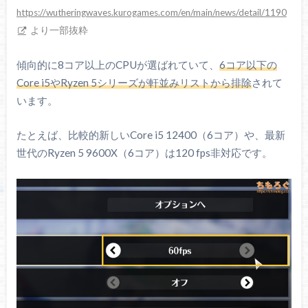
https://wutheringwaves.kurogames.com/en/main/news/detail/1190
より一部抜粋
傾向的に8コア以上のCPUが選ばれていて、
6コア以下の
Core i5やRyzen 5シリーズが軒並みリストから排除
されて
います。
たとえば、比較的新しいCore i5 12400（6コア）や、最新
世代のRyzen 5 9600X（6コア）は120 fps非対応です。