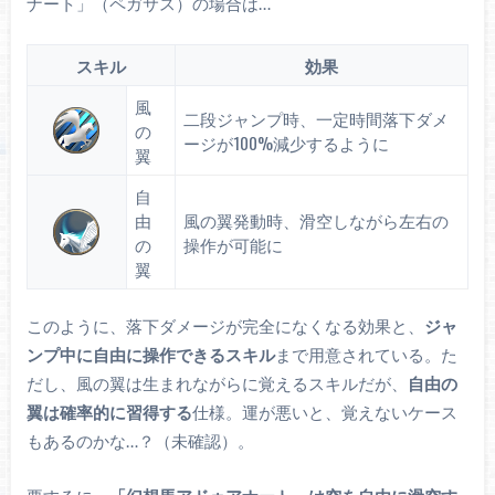
ナート」（ペガサス）の場合は…
スキル
効果
風
二段ジャンプ時、一定時間落下ダメ
の
ージが100%減少するように
翼
自
由
風の翼発動時、滑空しながら左右の
の
操作が可能に
翼
このように、落下ダメージが完全になくなる効果と、
ジャ
ンプ中に自由に操作できるスキル
まで用意されている。た
だし、風の翼は生まれながらに覚えるスキルだが、
自由の
翼は確率的に習得する
仕様。運が悪いと、覚えないケース
もあるのかな…？（未確認）。