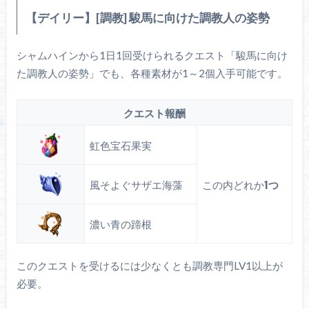
【デイリー】[調教] 駿馬に向けた調教人の姿勢
シャムハインから1日1回受けられるクエスト「駿馬に向け
た調教人の姿勢」でも、各種素材が1～2個入手可能です。
クエスト報酬
虹色宝石果実
風そよぐサザエ海藻
この内どれか
1つ
濃い青の蹄根
このクエストを受けるには少なくとも調教専門LV1以上が
必要。