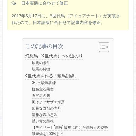
日本実装に合わせて修正
2017年5月17日に、9世代馬（アドゥアナート）が実装さ
れたので、日本語版に合わせて記事内容を修正。
この記事の目次
幻想馬（9世代馬）への道のり
駿馬の条件
駿馬の特徴
9世代馬を作る「駿馬訓練」
3つの駿馬訓練
虹色宝石果実
石尻尾の餌
風そよぐサザエ海藻
凶暴な野獣の内丹
清雅な森の息吹
濃い青の蹄根
【デイリー】[調教] 駿馬に向けた調教人の姿勢
訓練値を200%まで