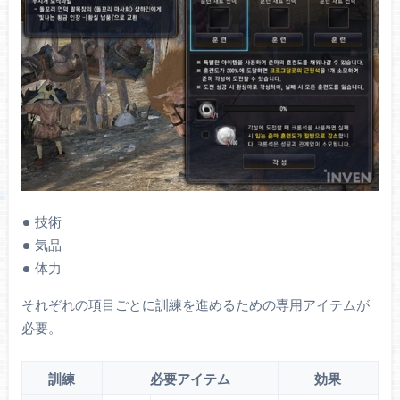
技術
気品
体力
それぞれの項目ごとに訓練を進めるための専用アイテムが
必要。
訓練
必要アイテム
効果