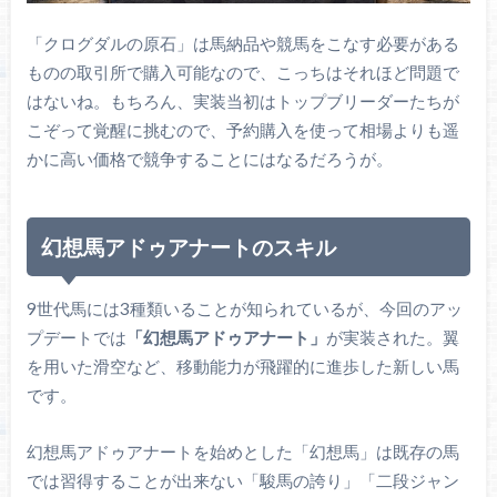
「クログダルの原石」は馬納品や競馬をこなす必要がある
ものの取引所で購入可能なので、こっちはそれほど問題で
はないね。もちろん、実装当初はトップブリーダーたちが
こぞって覚醒に挑むので、予約購入を使って相場よりも遥
かに高い価格で競争することにはなるだろうが。
幻想馬アドゥアナートのスキル
9世代馬には3種類いることが知られているが、今回のアッ
プデートでは
「幻想馬アドゥアナート」
が実装された。翼
を用いた滑空など、移動能力が飛躍的に進歩した新しい馬
です。
幻想馬アドゥアナートを始めとした「幻想馬」は既存の馬
では習得することが出来ない「駿馬の誇り」「二段ジャン