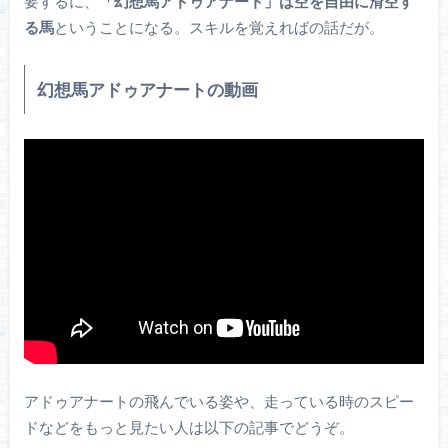
要するに、
「幻想馬アドゥアナート」は空を自由に滑空す
る馬
ということになる。スキルを覚えればの話だが。
幻想馬アドゥアナートの動画
アドゥアナートの飛んでいる姿や、走っている時のスピー
ドなどをもっと見たい人は以下の記事でどうぞ。