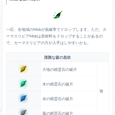
一応、全地域のMobが低確率でドロップします。ただ、カ
ーマスリビアMobは原材料をドロップすることがあるの
で、カーマスリビアの方が入手はしやすいかも。
清雅な森の息吹
大地の精霊石の破片
木の精霊石の破片
10
水の精霊石の破片
風の精霊石の破片