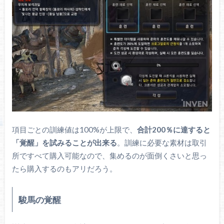
項目ごとの訓練値は100%が上限で、
合計200％に達すると
「覚醒」を試みることが出来る
。訓練に必要な素材は取引
所ですべて購入可能なので、集めるのが面倒くさいと思っ
たら購入するのもアリだろう。
駿馬の覚醒