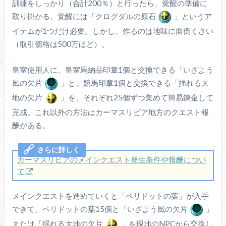
訓練をしっかり（合計200％）と行ったら、覚醒の準備に
取り掛かる。覚醒には「クログダルの原石
」というア
イテムが1つだけ必要。しかし、作るのは地味に面倒くさい
（取引価格は500万ほど）。
皇室使用人に、皇室馬納品印章1個と交換できる「いざよう
風の欠片
」と、競馬印章1個と交換できる「揺れる大
地の欠片
」を、それぞれ25個ずつ集めて簡易錬金して
完成。これ以外の方法はカーマスリビア地方のクエスト報
酬がある。
カーマスリビアのメインクエスト発生条件や報酬につい
て
メインクエストを進めていくと「ペリドットの葉」が入手
できて、ペリドットの葉15個と「いざよう風の欠片
」
または「揺れる大地の欠片
」を現地のNPCから交換し