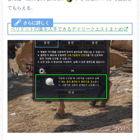
てもらえる。
ペリドットの葉を入手できるデイリークエストまとめ