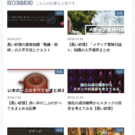
RECOMMEND
こちらの記事も人気です。
知識
知識
2016.3.27
2016.11.10
黒い砂漠の資格知識「熟練：粉
【黒い砂漠】「メディア冒険日誌
砕」の入手方法とクエスト
V」知識の入手場所まとめ
採集
知識
2016.7.10
2015.11.19
【黒い砂漠】赤い木のこぶのすべ
強化の成功確率からスタックの目
てをまとめる記事
安を考えてみる【黒い砂漠】
知識
知識