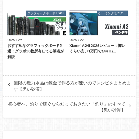
グラフィックボード / GPU
ゲーミングモニター
2026.7.29
2026.7.22
おすすめなグラフィックボード5
Xiaomi A24i 2026レビュー：怖い
選：グラボ50枚所有してる筆者が
くらい安い1万円で144 Hz…
解説
無限の魔力水晶は錬金で作る方が速いのでレシピをまとめま
す【黒い砂漠】
初心者へ、釣りで稼ぐなら知っておきたい「釣り」のすべて
【黒い砂漠】