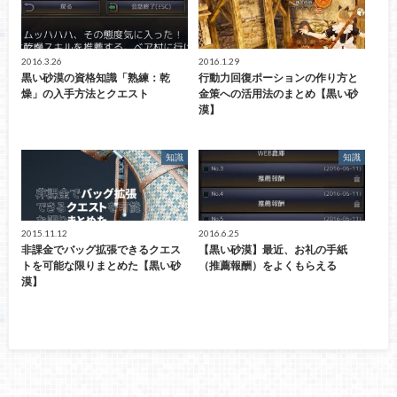
2016.3.26
2016.1.29
黒い砂漠の資格知識「熟練：乾
行動力回復ポーションの作り方と
燥」の入手方法とクエスト
金策への活用法のまとめ【黒い砂
漠】
知識
知識
2015.11.12
2016.6.25
非課金でバッグ拡張できるクエス
【黒い砂漠】最近、お礼の手紙
トを可能な限りまとめた【黒い砂
（推薦報酬）をよくもらえる
漠】