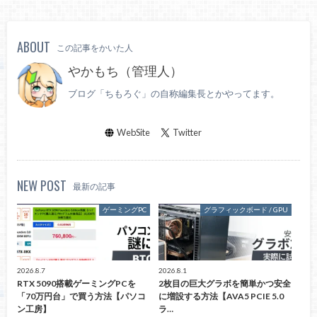
ABOUT
この記事をかいた人
やかもち（管理人）
ブログ「ちもろぐ」の自称編集長とかやってます。
WebSite
Twitter
NEW POST
最新の記事
ゲーミングPC
グラフィックボード / GPU
2026.8.7
2026.8.1
RTX 5090搭載ゲーミングPCを
2枚目の巨大グラボを簡単かつ安全
「70万円台」で買う方法【パソコ
に増設する方法【AVA5 PCIE 5.0
ン工房】
ラ…