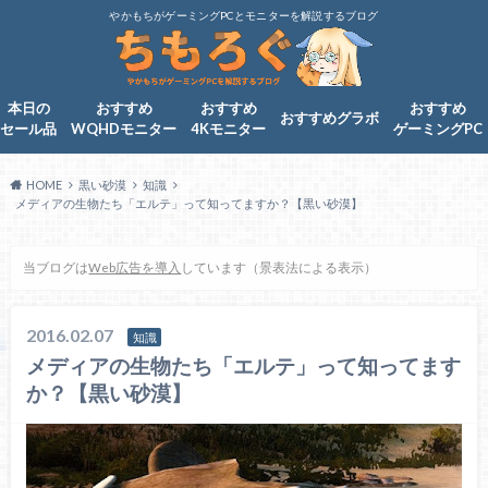
やかもちがゲーミングPCとモニターを解説するブログ
本日の
おすすめ
おすすめ
おすすめ
おすすめグラボ
セール品
WQHDモニター
4Kモニター
ゲーミングPC
HOME
黒い砂漠
知識
メディアの生物たち「エルテ」って知ってますか？【黒い砂漠】
当ブログは
Web広告を導入
しています（景表法による表示）
2016.02.07
知識
メディアの生物たち「エルテ」って知ってます
か？【黒い砂漠】