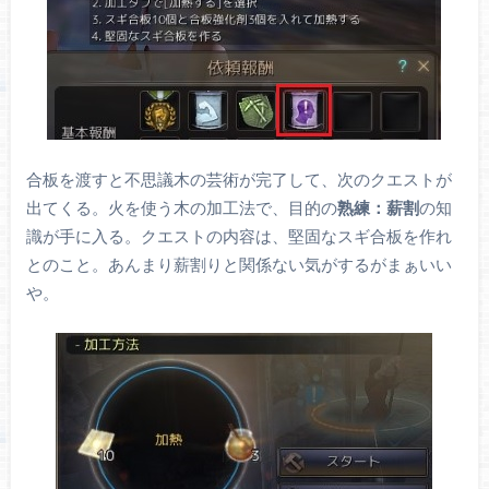
合板を渡すと不思議木の芸術が完了して、次のクエストが
出てくる。火を使う木の加工法で、目的の
熟練：薪割
の知
識が手に入る。クエストの内容は、堅固なスギ合板を作れ
とのこと。あんまり薪割りと関係ない気がするがまぁいい
や。