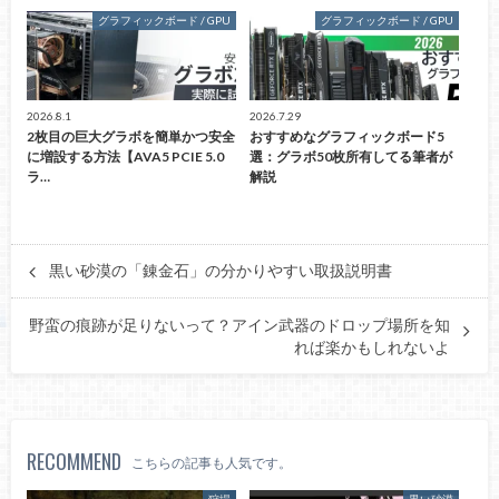
グラフィックボード / GPU
グラフィックボード / GPU
2026.8.1
2026.7.29
2枚目の巨大グラボを簡単かつ安全
おすすめなグラフィックボード5
に増設する方法【AVA5 PCIE 5.0
選：グラボ50枚所有してる筆者が
ラ…
解説
黒い砂漠の「錬金石」の分かりやすい取扱説明書
野蛮の痕跡が足りないって？アイン武器のドロップ場所を知
れば楽かもしれないよ
RECOMMEND
こちらの記事も人気です。
狩場
黒い砂漠