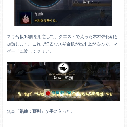
スギ合板10個を用意して、クエストで貰った木材強化剤と
加熱します。これで堅固なスギ合板が出来上がるので、マ
ゲードに渡してクリア。
無事
「熟練：薪割」
が手に入った。