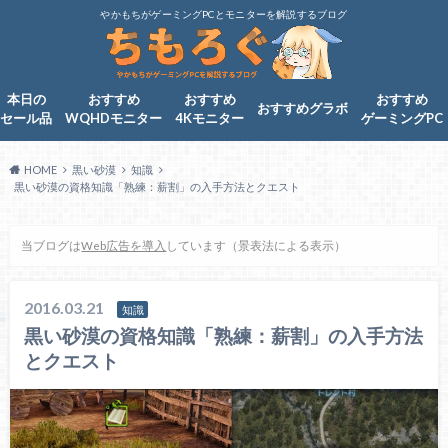
やかもちがゲーミングPCとモニターを解説するブログ
本日の
おすすめ
おすすめ
おすすめ
おすすめグラボ
セール品
WQHDモニター
4Kモニター
ゲーミングPC
HOME
黒い砂漠
知識
黒い砂漠の資格知識「熟練：薪割」の入手方法とクエスト
当ブログは
Web広告を導入
しています（景表法による表示）
2016.03.21
知識
黒い砂漠の資格知識「熟練：薪割」の入手方法
とクエスト