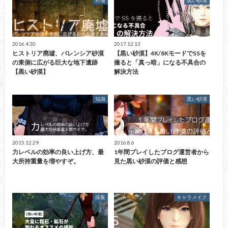
2016.4.30
2017.12.13
ヒストリア廃墟、バレンシア砂漠
【黒い砂漠】4K/8KモードでSSを
の東側に広がる巨大な地下遺跡
撮ると「真っ暗」になる不具合の
【黒い砂漠】
解決方法
知識
黒い砂漠
2015.12.29
2016.8.6
力レベルの効率の良い上げ方、最
1年間プレイしたブログ運営者から
大所持重量を増やすぞ。
見た黒い砂漠の評価と感想
採集
キャラメイク