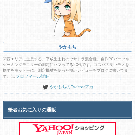
やかもち
関西エリアに生息する、平成生まれのウサトラ混合種。自作PCパーツや
ゲーミングモニターの測定にハマってる20代です。コスパの良いモノを
探すをモットーに、測定機材を使った検証レビューをブログに書いてま
す。(→
プロフィール詳細
)
やかもちのTwitterアカ
筆者お気に入りの通販