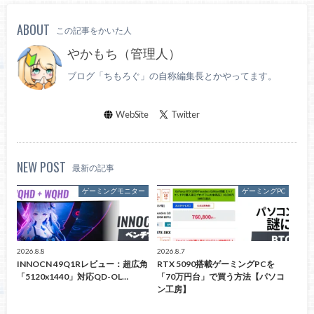
ABOUT
この記事をかいた人
やかもち（管理人）
ブログ「ちもろぐ」の自称編集長とかやってます。
WebSite
Twitter
NEW POST
最新の記事
ゲーミングモニター
ゲーミングPC
2026.8.8
2026.8.7
INNOCN 49Q1Rレビュー：超広角
RTX 5090搭載ゲーミングPCを
「5120x1440」対応QD-OL…
「70万円台」で買う方法【パソコ
ン工房】