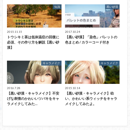
知識
黒い砂漠
2015.11.15
2017.10.24
トウシキミ茶は低体温症の回復に
【黒い砂漠】「染色」パレットの
必須、その作り方を解説【黒い砂
色まとめ / カラーコード付き
漠】
キャラメイク
キャラメイク
2016.7.28
2015.10.14
【黒い砂漠・キャラメイク】不安
【黒い砂漠・キャラメイク】幼
げな表情のかわいいツバキをキャ
い、かわいい系ウィッチをキャラ
ラメイクしてみた…
メイクしてみたよ。