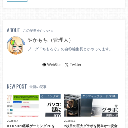
ABOUT
この記事をかいた人
やかもち（管理人）
ブログ「ちもろぐ」の自称編集長とかやってます。
WebSite
Twitter
NEW POST
最新の記事
ゲーミングPC
グラフィックボード / GPU
2026.8.7
2026.8.1
RTX 5090搭載ゲーミングPCを
2枚目の巨大グラボを簡単かつ安全