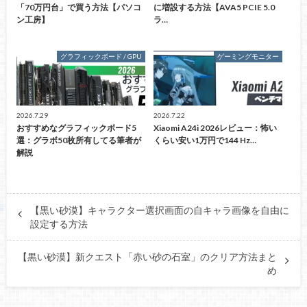
「70万円台」で買う方法【パソコ
に増設する方法【AVA5 PCIE 5.0
ン工房】
ラ…
グラフィックボード / GPU
ゲーミングモニター
2026.7.29
2026.7.22
おすすめなグラフィックボード5
Xiaomi A24i 2026レビュー：怖い
選：グラボ50枚所有してる筆者が
くらい安い1万円で144 Hz…
解説
【黒い砂漠】キャラクター選択画面の自キャラ画像を自由に
設定する方法
【黒い砂漠】新クエスト「赤い砂の石室」のクリア方法まと
め