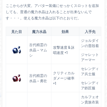
ここからが大変。アバター装備にせっかくスロットを追加
しても、普通の魔力水晶は入れることが出来ないんで
す・・・。使える魔力水晶は以下のとおりだ。
見た目
魔力水晶
効果
入手先
ジョルダイ
古代精霊の
ンの普段着
攻撃速度 & 詠
水晶 – マム
唱速度 +1
ジャレット
シ
アーマー
セレンディ
クリティカル
ア兵士服
古代精霊の
ダメージ確率
水晶 – 勇壮
セレンディ
+1
ア鉄匠服
カルフェオ
ン貴族衣装