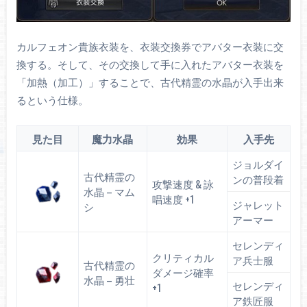
カルフェオン貴族衣装を、衣装交換券でアバター衣装に交
換する。そして、その交換して手に入れたアバター衣装を
「加熱（加工）」することで、古代精霊の水晶が入手出来
るという仕様。
見た目
魔力水晶
効果
入手先
ジョルダイ
古代精霊の
ンの普段着
攻撃速度 & 詠
水晶 – マム
唱速度 +1
ジャレット
シ
アーマー
セレンディ
クリティカル
ア兵士服
古代精霊の
ダメージ確率
水晶 – 勇壮
セレンディ
+1
ア鉄匠服