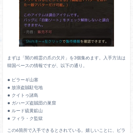
まずは「闇の精霊の爪の欠片」を3個集めます。入手方法は
韓国ベースの情報ですが、以下の通り。
ピラーギ山塞
放浪盗賊駐屯地
クイトゥ諸島
ガハーズ盗賊団の巣窟
ルード硫黄鉱山
フィラ・ク監獄
この6箇所で入手できるとされている。嬉しいことに、ピラ