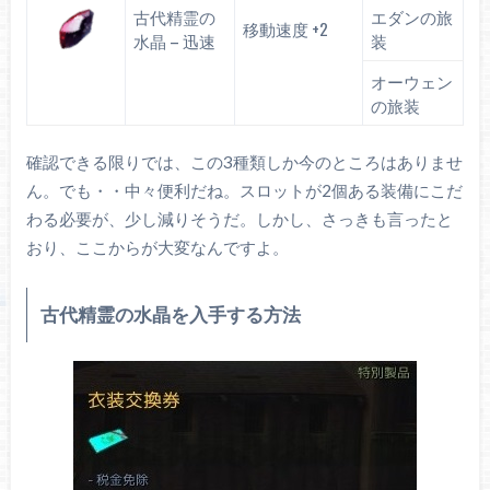
古代精霊の
エダンの旅
移動速度 +2
水晶 – 迅速
装
オーウェン
の旅装
確認できる限りでは、この3種類しか今のところはありませ
ん。でも・・中々便利だね。スロットが2個ある装備にこだ
わる必要が、少し減りそうだ。しかし、さっきも言ったと
おり、ここからが大変なんですよ。
古代精霊の水晶を入手する方法