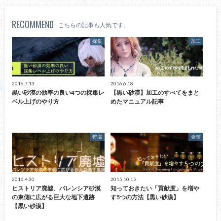
RECOMMEND
こちらの記事も人気です。
採集
加工
2016.7.13
2016.6.18
黒い砂漠の効率の良い4つの採集レ
【黒い砂漠】加工のすべてをまと
ベル上げのやり方
めたマニュアル記事
狩場
金策
2016.4.30
2015.10.15
ヒストリア廃墟、バレンシア砂漠
知っておきたい「貢献度」を増や
の東側に広がる巨大な地下遺跡
す5つの方法【黒い砂漠】
【黒い砂漠】