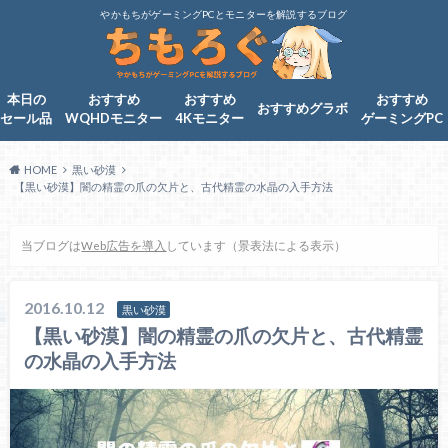
やかもちがゲーミングPCとモニターを解説するブログ
本日の
おすすめ
おすすめ
おすすめ
おすすめグラボ
セール品
WQHDモニター
4Kモニター
ゲーミングPC
HOME
黒い砂漠
【黒い砂漠】闇の精霊の爪の欠片と、古代精霊の水晶の入手方法
当ブログは
Web広告を導入
しています（景表法による表示）
2016.10.12
黒い砂漠
【黒い砂漠】闇の精霊の爪の欠片と、古代精霊
の水晶の入手方法